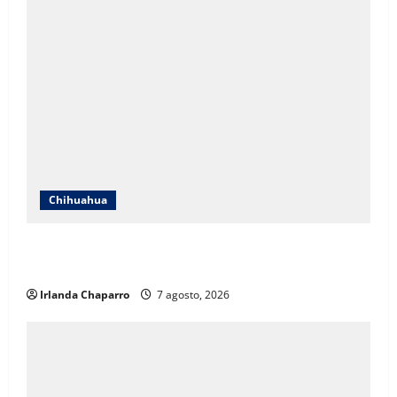
Chihuahua
Cruz Roja Chihuahua responde a críticas en redes y
aclara cuestionamientos sobre su operación
Irlanda Chaparro
7 agosto, 2026