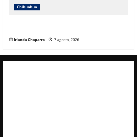
Chihuahua
Daniela Álvarez desata nuevamente confrontación
con Morena; Contestó a la solicitud de Morena al INE
Irlanda Chaparro
7 agosto, 2026