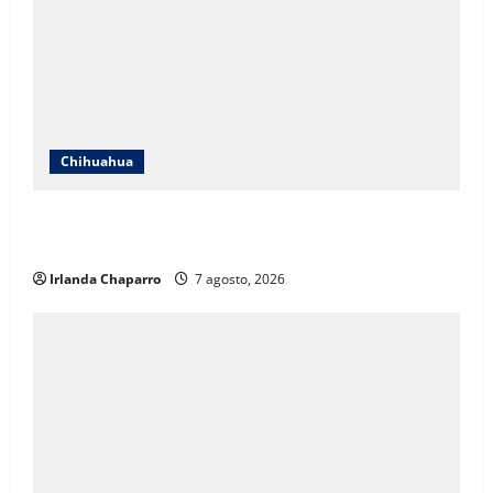
Chihuahua
Cruz Roja Chihuahua reporta más de 61 mil
servicios de ambulancia durante 2025
Irlanda Chaparro
7 agosto, 2026