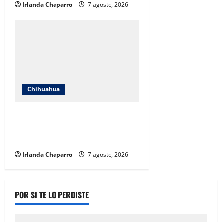
Irlanda Chaparro
7 agosto, 2026
Chihuahua
Cruz Roja Chihuahua reporta más
de 61 mil servicios de ambulancia
durante 2025
Irlanda Chaparro
7 agosto, 2026
POR SI TE LO PERDISTE