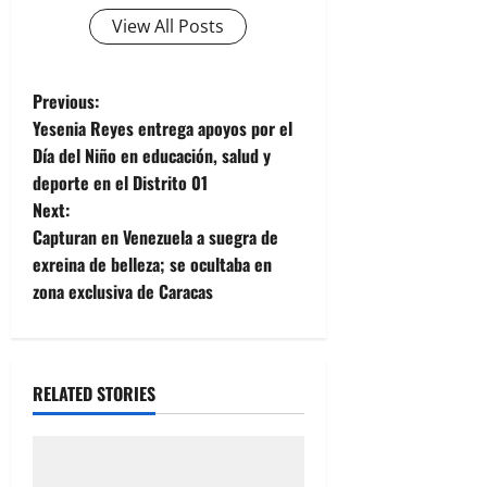
View All Posts
P
Previous:
Yesenia Reyes entrega apoyos por el
o
Día del Niño en educación, salud y
deporte en el Distrito 01
s
Next:
t
Capturan en Venezuela a suegra de
exreina de belleza; se ocultaba en
n
zona exclusiva de Caracas
a
v
RELATED STORIES
i
g