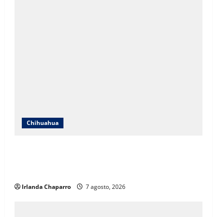
Chihuahua
ICHIFE enfocará obras en Ciudad Juárez ante
crecimiento poblacional y falta de espacios
educativos
Irlanda Chaparro
7 agosto, 2026