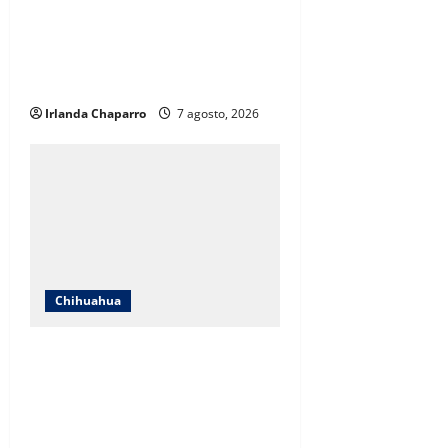
ICHIFE enfocará obras en Ciudad
Juárez ante crecimiento
poblacional y falta de espacios
educativos
Irlanda Chaparro
7 agosto, 2026
Chihuahua
Cruz Roja Chihuahua responde a
críticas en redes y aclara
cuestionamientos sobre su
operación