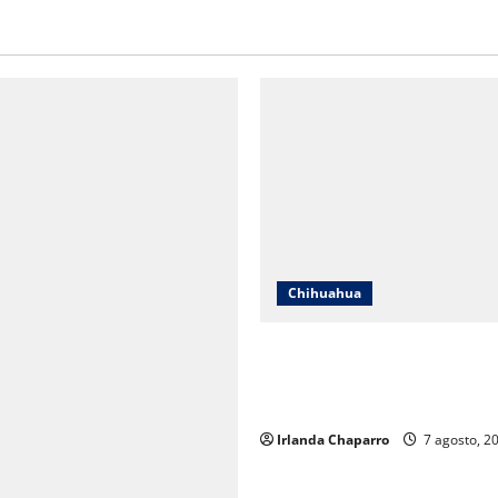
Chihuahua
Cruz Roja Chihuahua responde
en redes y aclara cuestionam
sobre su operación
Irlanda Chaparro
7 agosto, 2