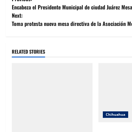
P
Encabeza el Presidente Municipal de ciudad Juárez Mesa
o
Next:
s
Toma protesta nueva mesa directiva de la Asociación M
t
n
RELATED STORIES
a
v
i
g
a
Chihuahua
t
Cruz Roja Chih