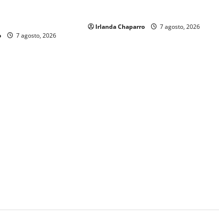
61 mil servicios de ambulancia
s y aclara
durante 2025
os sobre su operación
Irlanda Chaparro
7 agosto, 2026
o
7 agosto, 2026