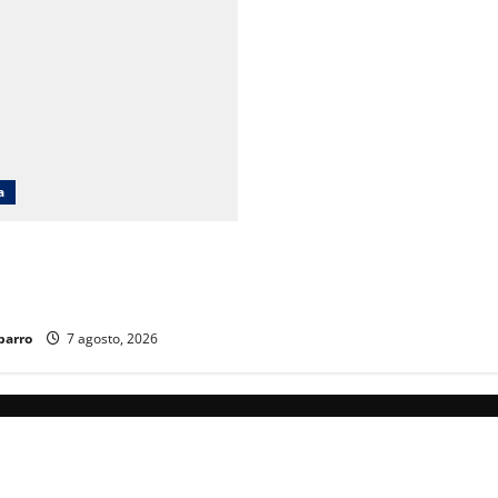
a
cará obras en Ciudad Juárez
iento poblacional y falta de
ucativos
parro
7 agosto, 2026