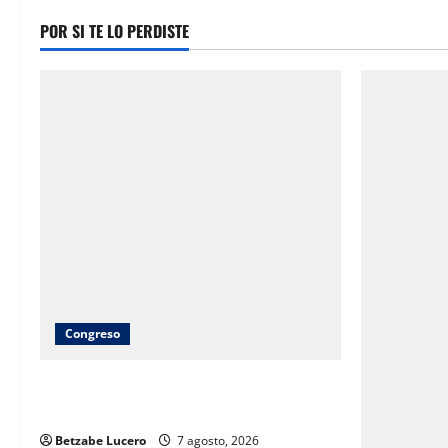
POR SI TE LO PERDISTE
Congreso
Brenda Ríos recorre tianguis de la CDP
y atiende inquietudes de comerciantes
Betzabe Lucero
7 agosto, 2026