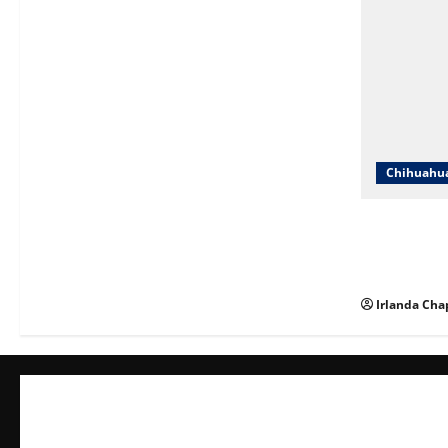
Chihuahu
ICHIFE enfo
ante crecim
espacios ed
Irlanda Cha