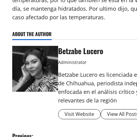
temperaturas, por lo que también se está en la v
día, se mantenga hidratados. Por ultimo dijo, q
caso afectado por las temperaturas.
ABOUT THE AUTHOR
Betzabe Lucero
Administrator
Betzabe Lucero es licenciada e
de Chihuahua, periodista indep
enfocada en el análisis crític
relevantes de la región
Visit Website
View All Post
Previous: