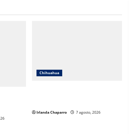
Chihuahua
Cruz Roja Chihuahua reporta más de 61
 a críticas
mil servicios de ambulancia durante
ientos
2025
Irlanda Chaparro
7 agosto, 2026
026