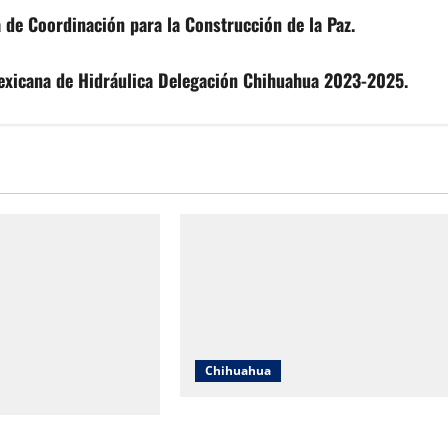
 de Coordinación para la Construcción de la Paz.
exicana de Hidráulica Delegación Chihuahua 2023-2025.
Chihuahua
Cruz Roja Chihuahua reporta más d
uahua responde a