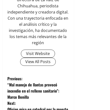
Chihuahua, periodista
independiente y creadora digital.
Con una trayectoria enfocada en
el análisis crítico y la
investigación, ha documentado
los temas más relevantes de la
región
Visit Website
View All Posts
P
Previous:
“Mal manejo de llantas provocó
o
incendio en el relleno sanitario”:
Marco Bonilla
s
Next:
Ofician misa en catedral por la muerte