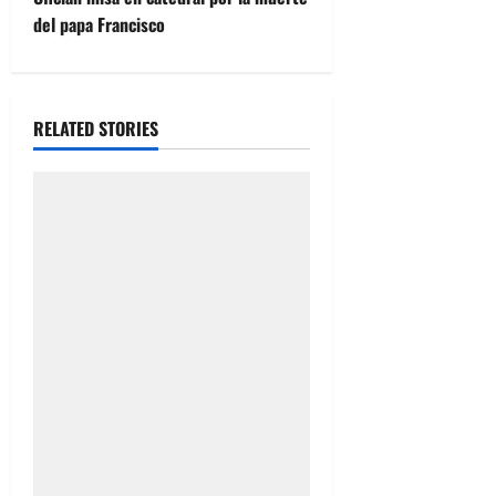
t
del papa Francisco
n
a
RELATED STORIES
v
i
g
a
t
i
o
n