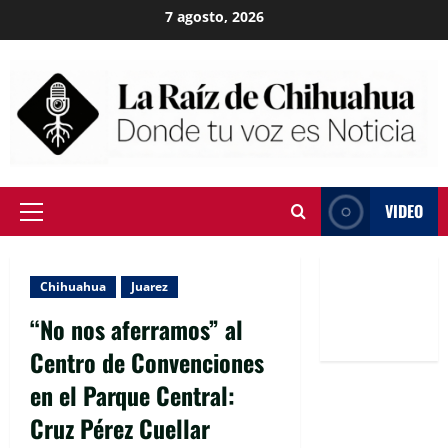
Skip
7 agosto, 2026
to
content
VIDEO
Primary
Menu
Chihuahua
Juarez
“No nos aferramos” al
Centro de Convenciones
en el Parque Central:
Cruz Pérez Cuellar