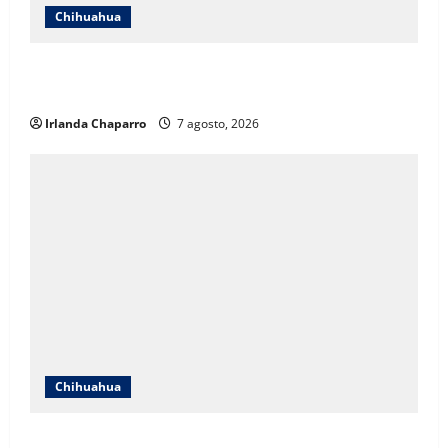
Chihuahua
Cruz Roja Chihuahua responde a críticas en redes y
aclara cuestionamientos sobre su operación
Irlanda Chaparro
7 agosto, 2026
Chihuahua
Cruz Roja Chihuahua reporta más de 61 mil