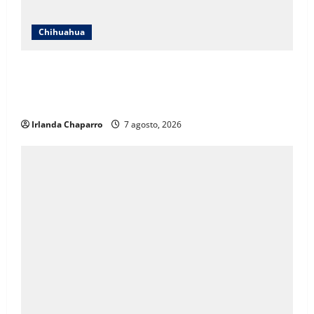
Chihuahua
ICHIFE enfocará obras en Ciudad Juárez ante
crecimiento poblacional y falta de espacios
educativos
Irlanda Chaparro
7 agosto, 2026