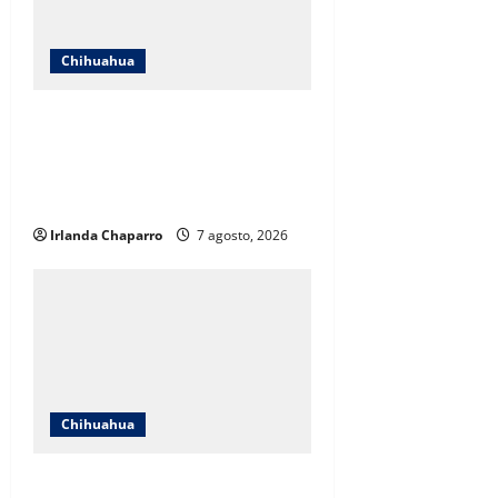
Chihuahua
Cruz Roja Chihuahua responde a
críticas en redes y aclara
cuestionamientos sobre su
operación
Irlanda Chaparro
7 agosto, 2026
Chihuahua
Cruz Roja Chihuahua reporta más