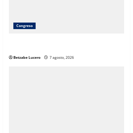
Congreso
Brenda Ríos recorre tianguis de la CDP y atiende
inquietudes de comerciantes
Betzabe Lucero
7 agosto, 2026