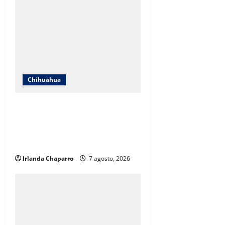
Chihuahua
ICHIFE enfocará obras en Ciudad
Juárez ante crecimiento
poblacional y falta de espacios
educativos
Irlanda Chaparro
7 agosto, 2026