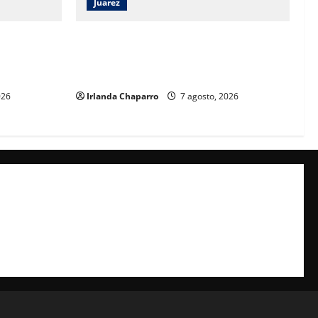
Juarez
umirá la
Héctor Ortiz reconoce legado de Rubí
l con
Enríquez al frente del DIF Municipal de
sociales
Juárez
026
Irlanda Chaparro
7 agosto, 2026