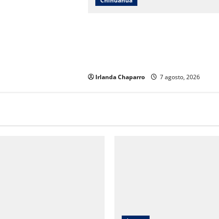
Chihuahua
Andrea Chávez acusa uso indebido d
recursos en publicidad oficial y
anuncia denuncia por presunta
corrupción
Irlanda Chaparro
7 agosto, 2026