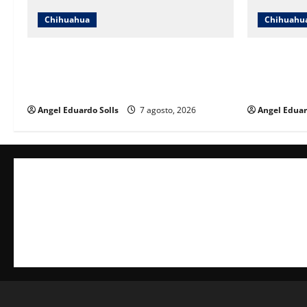
Chihuahua
Chihuahu
Mayra Chávez destaca que la
Afirma Angé
transformación en Chihuahua prioriza a
Juárez evol
las mujeres
desarrollo
Angel Eduardo SolIs
7 agosto, 2026
Angel Eduar