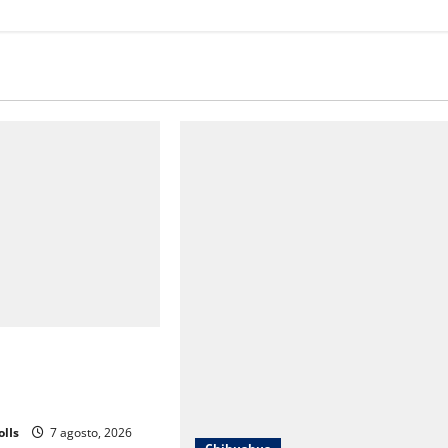
a Mendoza que el DIF
cionó hacia un
rrollo humano
olIs
7 agosto, 2026