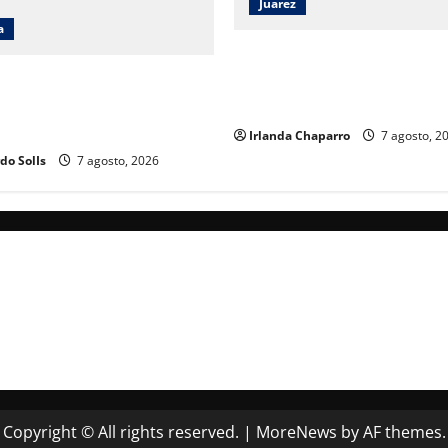
Juarez
a
Angélica Mendoza Beltrán as
presidencia del DIF Municipa
lica Mendoza que el DIF de
continuidad a los programas 
ucionó hacia un modelo de
 humano
Irlanda Chaparro
7 agosto, 2
do SolIs
7 agosto, 2026
Copyright © All rights reserved.
|
MoreNews
by AF themes.