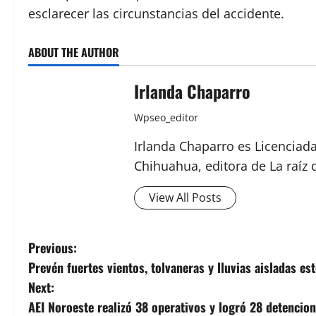
esclarecer las circunstancias del accidente.
ABOUT THE AUTHOR
Irlanda Chaparro
Wpseo_editor
Irlanda Chaparro es Licenciad
Chihuahua, editora de La raíz 
View All Posts
P
Previous:
Prevén fuertes vientos, tolvaneras y lluvias aisladas e
o
Next:
s
AEI Noroeste realizó 38 operativos y logró 28 detenci