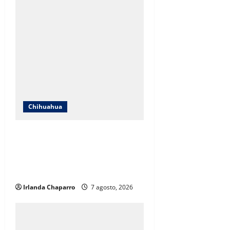
Chihuahua
ICHIFE enfocará obras en Ciudad
Juárez ante crecimiento
poblacional y falta de espacios
educativos
Irlanda Chaparro
7 agosto, 2026