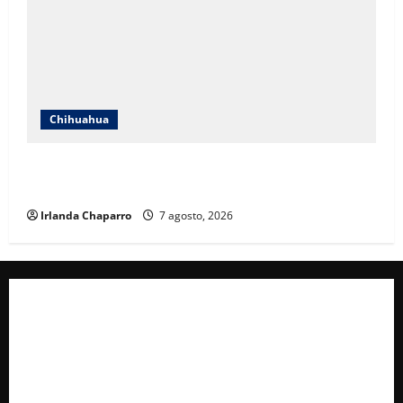
Chihuahua
Cruz Roja Chihuahua reporta más de 61 mil
servicios de ambulancia durante 2025
Irlanda Chaparro
7 agosto, 2026