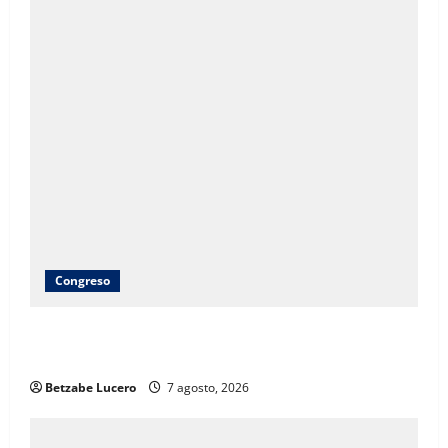
Congreso
Brenda Ríos recorre tianguis de la CDP y atiende
inquietudes de comerciantes
Betzabe Lucero
7 agosto, 2026