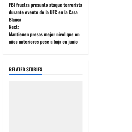
FBI frustra presunto ataque terrorista
o
durante evento de la UFC en la Casa
Blanca
s
Next:
t
Mantienen presas mejor nivel que en
años anteriores pese a baja en junio
n
a
RELATED STORIES
v
i
g
a
t