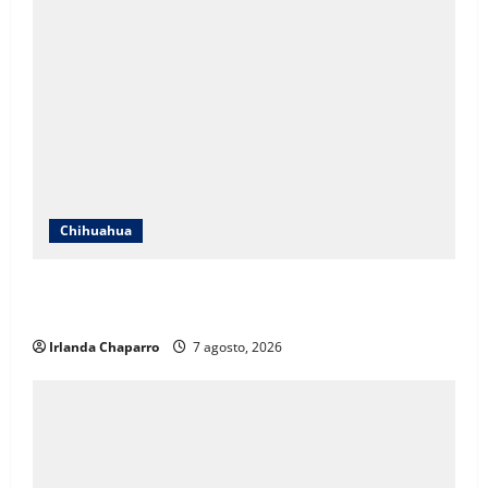
Chihuahua
Cruz Roja Chihuahua responde a críticas en redes y
aclara cuestionamientos sobre su operación
Irlanda Chaparro
7 agosto, 2026