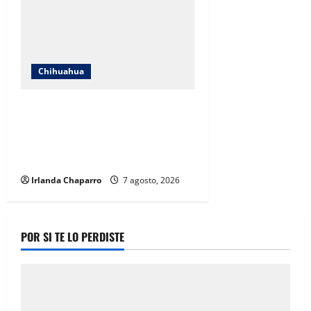
Chihuahua
Cruz Roja Chihuahua responde a
críticas en redes y aclara
cuestionamientos sobre su
operación
Irlanda Chaparro
7 agosto, 2026
POR SI TE LO PERDISTE