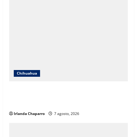
Chihuahua
ICHIFE enfocará obras en Ciudad Juárez ante
crecimiento poblacional y falta de espacios
educativos
Irlanda Chaparro
7 agosto, 2026