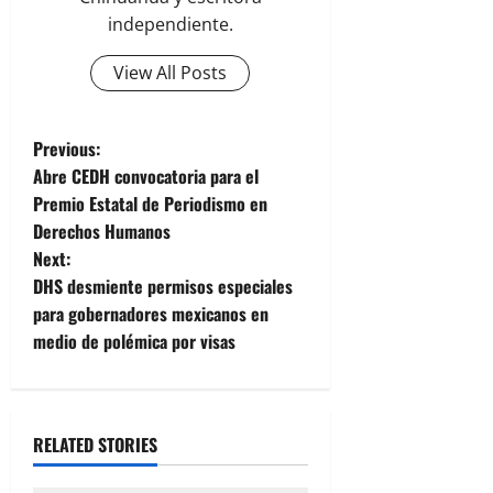
independiente.
View All Posts
P
Previous:
Abre CEDH convocatoria para el
o
Premio Estatal de Periodismo en
Derechos Humanos
s
Next:
t
DHS desmiente permisos especiales
para gobernadores mexicanos en
n
medio de polémica por visas
a
v
RELATED STORIES
i