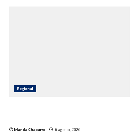
Regional
CEAVE fortalece acompañamiento psicosocial a
familias de personas desaparecidas en Guadalupe y
Calvo
Irlanda Chaparro
6 agosto, 2026