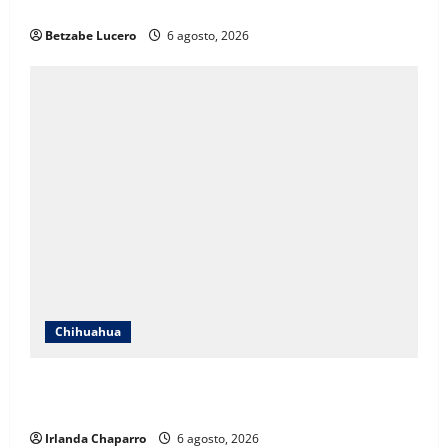
Cuéllar
Betzabe Lucero
6 agosto, 2026
Chihuahua
SSPE localiza y clausura toma clandestina de
hidrocarburos en el municipio de Chihuahua
Irlanda Chaparro
6 agosto, 2026