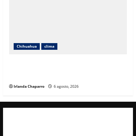
Chihuahua
clima
Protección Civil alerta por lluvias intensas,
tormentas eléctricas y calor de hasta 40 grados en
Chihuahua
Irlanda Chaparro
6 agosto, 2026