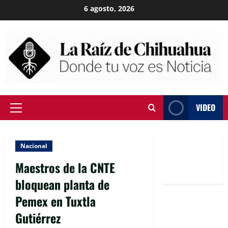
Skip
6 agosto, 2026
to
content
VIDEO
Primary
Menu
Nacional
Maestros de la CNTE
bloquean planta de
Pemex en Tuxtla
Gutiérrez