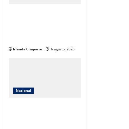
Extorsión a productores de
aguacate y limón habría generado
miles de millones de pesos a
célula ligada al asesinato de
Carlos Manzo
Irlanda Chaparro
6 agosto, 2026
Nacional
México solicita reunión con
Estados Unidos tras suspensión
de importaciones de aguacate de
Michoacán