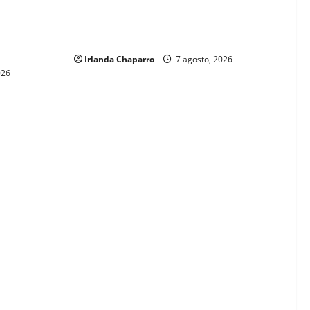
Cruz Roja Chihuahua reporta más de 61
 a críticas
mil servicios de ambulancia durante
ientos
2025
Irlanda Chaparro
7 agosto, 2026
026