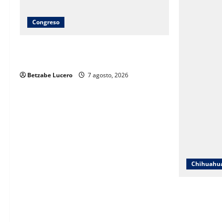
Congreso
Brenda Ríos recorre tianguis de la CDP
y atiende inquietudes de comerciantes
Betzabe Lucero
7 agosto, 2026
Chihuahu
ICHIFE enfo
ante crecim
espacios ed