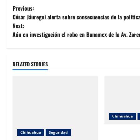
P
Previous:
César Jáuregui alerta sobre consecuencias de la políti
o
Next:
s
Aún en investigación el robo en Banamex de la Av. Zarc
t
n
RELATED STORIES
a
v
i
g
Chihuahua
a
Jóvenes chocan
Chihuahua
Seguridad