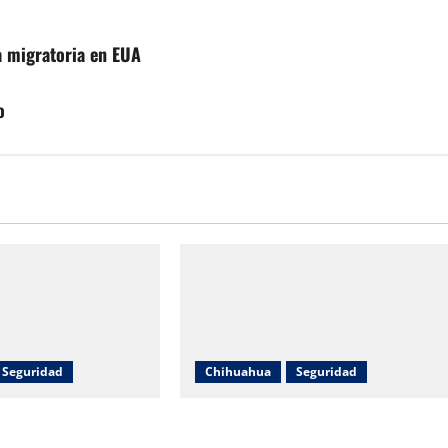
ca migratoria en EUA
o
Seguridad
Chihuahua
Seguridad
 taxi y terminan
Hombre resulta lesionado tras caer