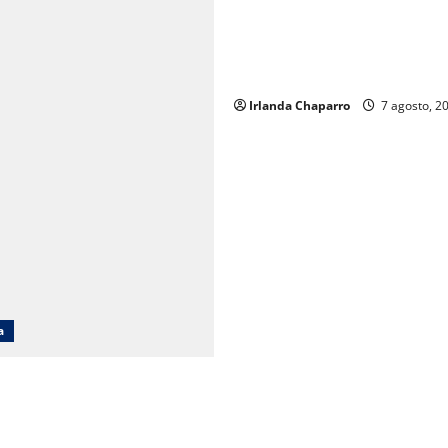
Cruz Roja Chihuahua responde
en redes y aclara cuestionam
sobre su operación
Irlanda Chaparro
7 agosto, 2
a
cará obras en Ciudad Juárez
iento poblacional y falta de
ucativos