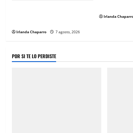
t
contra una vivi
Junta
Localizan a hombre sin vida con
i
impacto de arma de fuego en la
Irlanda Chaparr
o
colonia Los Llanos
Irlanda Chaparro
7 agosto, 2026
n
POR SI TE LO PERDISTE