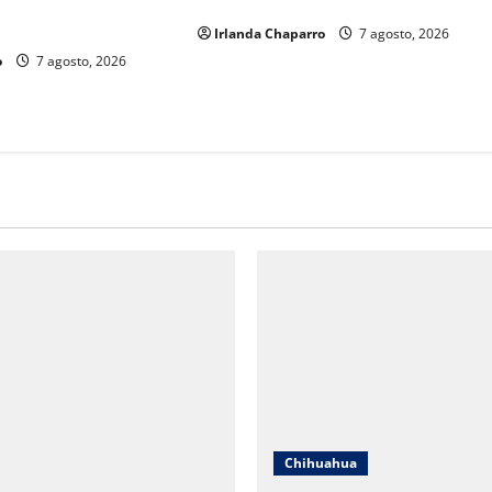
enda en la avenida La
de un balcón en la colonia Nacional
Irlanda Chaparro
7 agosto, 2026
o
7 agosto, 2026
Chihuahua