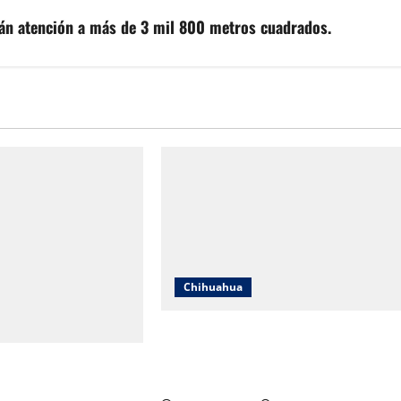
arán atención a más de 3 mil 800 metros cuadrados.
Chihuahua
IEE Chihuahua abre convocatoria
para tres plazas del Servicio
 y Gobierno del Estado
Profesional Electoral Nacional
os a mil 834