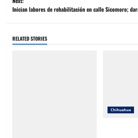
Next:
s
Inician labores de rehabilitación en calle Sicomoro; d
t
n
RELATED STORIES
a
v
i
g
a
Chihuahua
t
i
SNTE Sección 8
entregarán bon