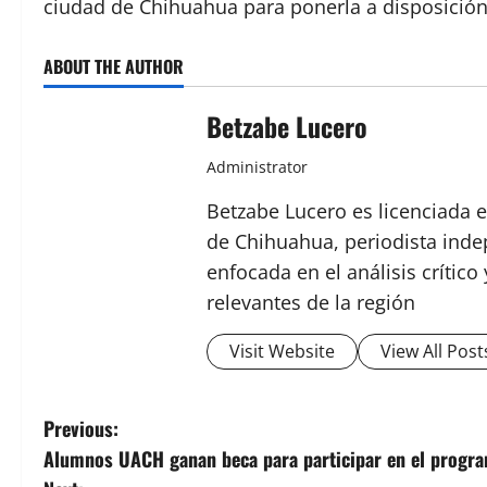
ciudad de Chihuahua para ponerla a disposición 
ABOUT THE AUTHOR
Betzabe Lucero
Administrator
Betzabe Lucero es licenciada e
de Chihuahua, periodista indep
enfocada en el análisis crític
relevantes de la región
Visit Website
View All Post
P
Previous:
Alumnos UACH ganan beca para participar en el progr
o