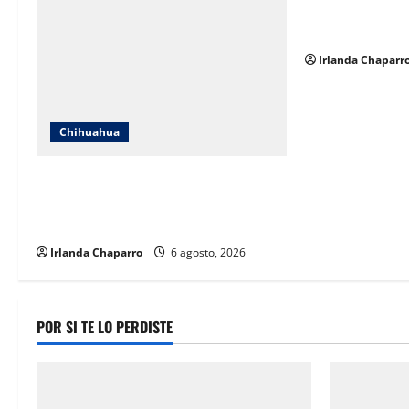
o
pensionados y j
educación
n
Irlanda Chaparr
Chihuahua
Localizan en Ciudad de México a
adolescente reportada como ausente
en Chihuahua
Irlanda Chaparro
6 agosto, 2026
POR SI TE LO PERDISTE