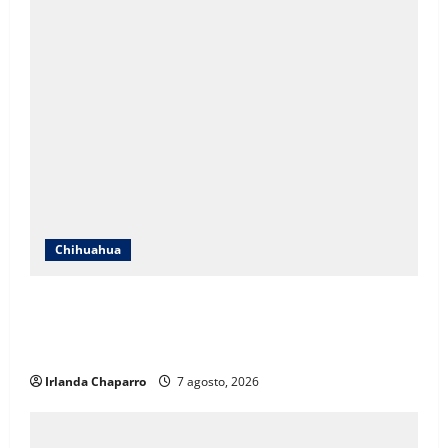
Chihuahua
ICHIFE enfocará obras en Ciudad Juárez ante
crecimiento poblacional y falta de espacios
educativos
Irlanda Chaparro
7 agosto, 2026