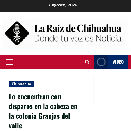
Skip
7 agosto, 2026
to
content
VIDEO
Primary
Menu
Chihuahua
Lo encuentran con
disparos en la cabeza en
la colonia Granjas del
valle