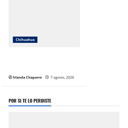
Chihuahua
Cruz Roja Chihuahua reporta más
de 61 mil servicios de ambulancia
durante 2025
Irlanda Chaparro
7 agosto, 2026
POR SI TE LO PERDISTE