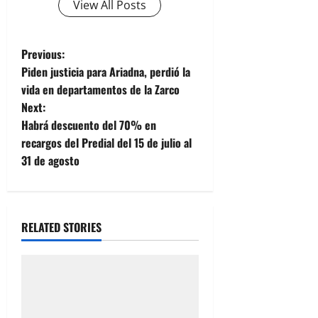
View All Posts
P
Previous:
Piden justicia para Ariadna, perdió la
o
vida en departamentos de la Zarco
Next:
s
Habrá descuento del 70% en
t
recargos del Predial del 15 de julio al
31 de agosto
n
a
RELATED STORIES
v
i
g