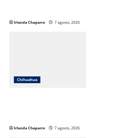
poblacional y falta de espacios
educativos
Irlanda Chaparro
7 agosto, 2026
Chihuahua
Cruz Roja Chihuahua responde a
críticas en redes y aclara
cuestionamientos sobre su
operación
Irlanda Chaparro
7 agosto, 2026