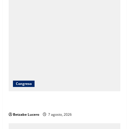
Congreso
Brenda Ríos recorre tianguis de la CDP y atiende
inquietudes de comerciantes
Betzabe Lucero
7 agosto, 2026