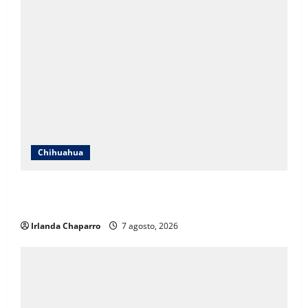
Chihuahua
Cruz Roja Chihuahua responde a críticas en redes y
aclara cuestionamientos sobre su operación
Irlanda Chaparro
7 agosto, 2026