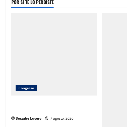
POR SI TE LO PERDISTE
Congreso
Brenda Ríos recorre tianguis de la CDP
y atiende inquietudes de comerciantes
Betzabe Lucero
7 agosto, 2026