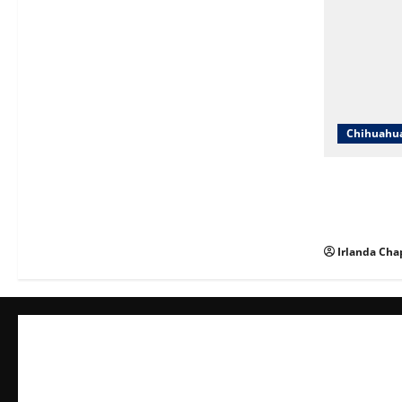
Chihuahu
ICHIFE enfo
ante crecim
espacios ed
Irlanda Cha