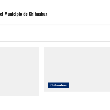
del Municipio de Chihuahua
Chihuahua
Cruz Roja Chihuahua reporta más d
uahua responde a
61 mil servicios de ambulancia
s y aclara