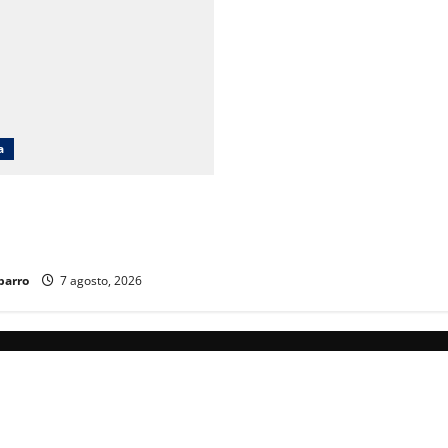
a
cará obras en Ciudad Juárez
iento poblacional y falta de
ucativos
parro
7 agosto, 2026