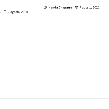
durante 2025
os sobre su operación
Irlanda Chaparro
7 agosto, 2026
o
7 agosto, 2026