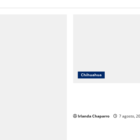
Chihuahua
Cruz Roja Chihuahua responde
en redes y aclara cuestionam
sobre su operación
Irlanda Chaparro
7 agosto, 2