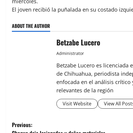
miércoles.
El joven recibió la puñalada en su costado izquier
ABOUT THE AUTHOR
Betzabe Lucero
Administrator
Betzabe Lucero es licenciada e
de Chihuahua, periodista indep
enfocada en el análisis crític
relevantes de la región
Visit Website
View All Post
P
Previous: