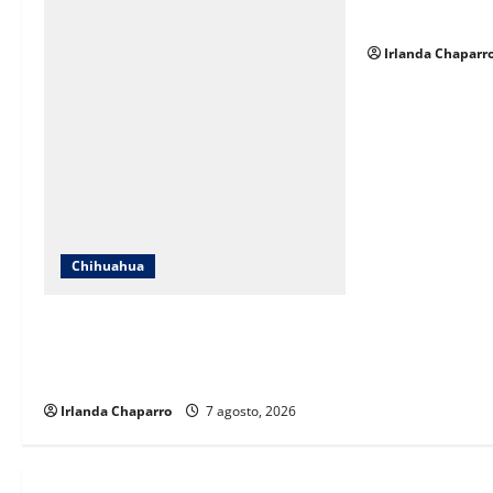
cuestionamient
o
Irlanda Chaparr
n
Chihuahua
ICHIFE enfocará obras en Ciudad
Juárez ante crecimiento poblacional
y falta de espacios educativos
Irlanda Chaparro
7 agosto, 2026