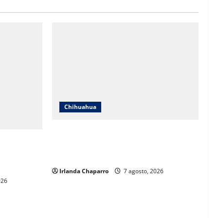
Chihuahua
Cruz Roja Chihuahua reporta más de 61
 a críticas
mil servicios de ambulancia durante
ientos
2025
Irlanda Chaparro
7 agosto, 2026
026