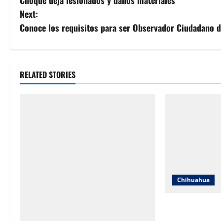
Choque deja lesionados y daños materiales
o
Next:
s
Conoce los requisitos para ser Observador Ciudadano 
t
n
RELATED STORIES
a
v
i
g
a
Chihuahua
t
Cruz Roja Chih
i
críticas en rede