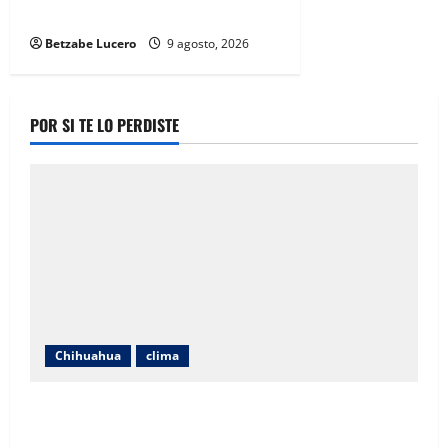
médica
Betzabe Lucero
9 agosto, 2026
POR SI TE LO PERDISTE
Chihuahua
clima
Prevén lluvias, fuertes vientos y hasta 39 grados
para este lunes en Chihuahua