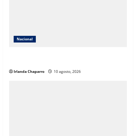
Nacional
INE aclara que contrato con Territorium Life no está
relacionado con exámenes de admisión
Irlanda Chaparro
10 agosto, 2026