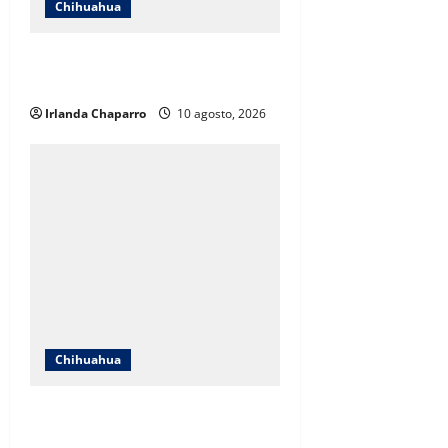
Chihuahua
Mesa de Seguridad se realizará
este lunes en Palacio de Gobierno
Irlanda Chaparro
10 agosto, 2026
Chihuahua
Desmiente Héctor Ochoa que
rodeo careciera de atención