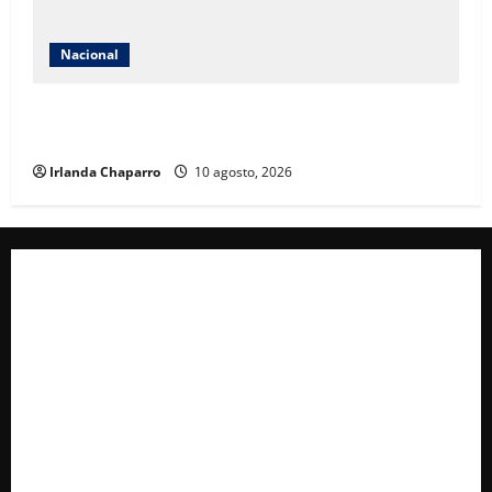
Nacional
Secretaría de las Mujeres condena caso de niña de 11
años embarazada en Matamoros
Irlanda Chaparro
10 agosto, 2026