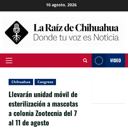
Skip
10 agosto, 2026
to
content
VIDEO
Primary
Menu
Chihuahua
Congreso
Llevarán unidad móvil de
esterilización a mascotas
a colonia Zootecnia del 7
al 11 de agosto