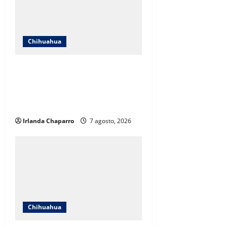
Chihuahua
Cruz Roja Chihuahua responde a
críticas en redes y aclara
cuestionamientos sobre su
operación
Irlanda Chaparro
7 agosto, 2026
Chihuahua