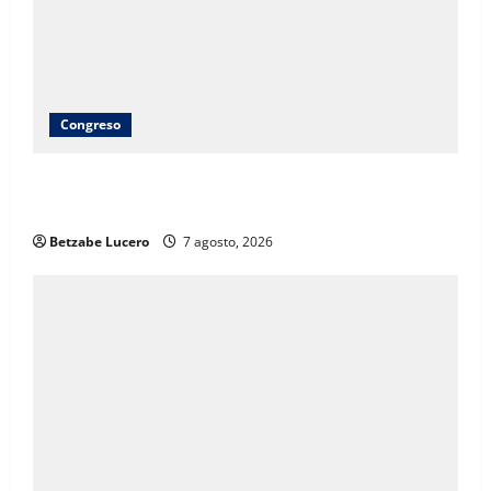
Congreso
Brenda Ríos recorre tianguis de la CDP y atiende
inquietudes de comerciantes
Betzabe Lucero
7 agosto, 2026