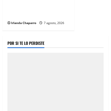
Cruz Roja Chihuahua reporta más
de 61 mil servicios de ambulancia
durante 2025
Irlanda Chaparro
7 agosto, 2026
POR SI TE LO PERDISTE