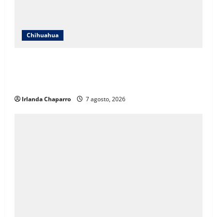
Chihuahua
ICHIFE enfocará obras en Ciudad Juárez ante
crecimiento poblacional y falta de espacios
educativos
Irlanda Chaparro
7 agosto, 2026