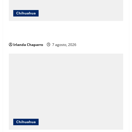
Chihuahua
Cruz Roja Chihuahua responde a críticas en redes y
aclara cuestionamientos sobre su operación
Irlanda Chaparro
7 agosto, 2026
Chihuahua