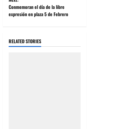
s
Conmemoran el día de la libre
t
expresión en plaza 5 de Febrero
n
a
RELATED STORIES
v
i
g
a
t
i
o