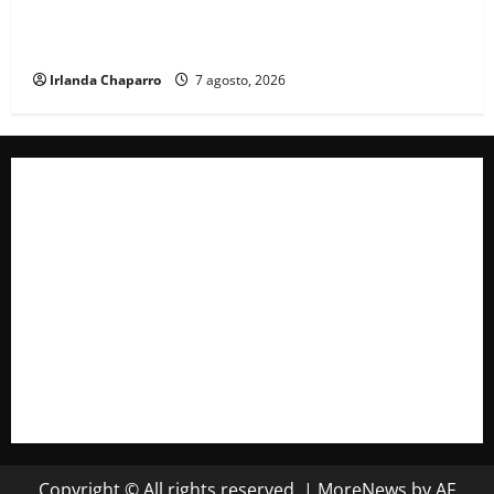
Cruz Roja Chihuahua reporta más de 61 mil
servicios de ambulancia durante 2025
Irlanda Chaparro
7 agosto, 2026
Copyright © All rights reserved.
|
MoreNews
by AF