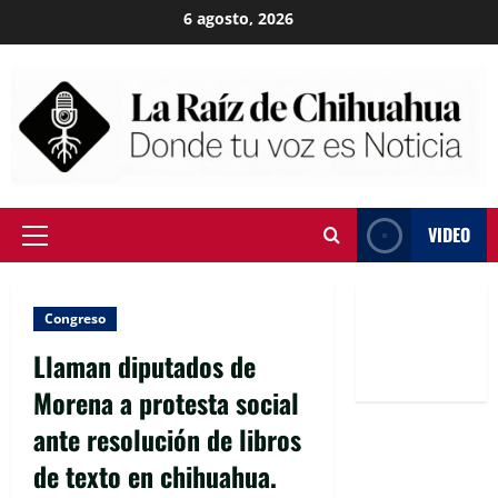
Skip
6 agosto, 2026
to
content
VIDEO
Primary
Menu
Congreso
Llaman diputados de
Morena a protesta social
ante resolución de libros
de texto en chihuahua.