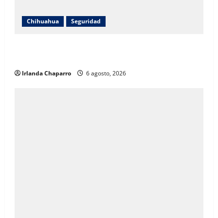
Chihuahua
Seguridad
Incendio consume vivienda de madera en la colonia
Proletaria Ampliación
Irlanda Chaparro
6 agosto, 2026