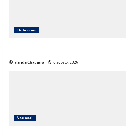
Chihuahua
Presentan PAN y MC iniciativa para dar autonomía
constitucional a la Fiscalía del Estado
Irlanda Chaparro
6 agosto, 2026
Nacional
Descartan riesgos ambientales por perforaciones