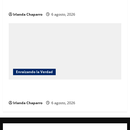
exploratorias para buscar agua salada
Irlanda Chaparro
6 agosto, 2026
Enraízando la Verdad
Enraizando la verdad: Jornada Nacional de
Reforestación 2026 por Benjamín Carrera
Irlanda Chaparro
6 agosto, 2026