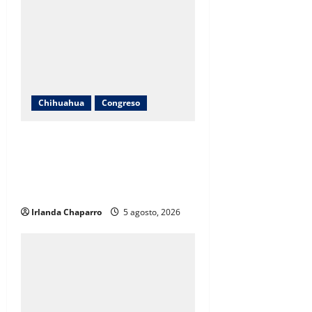
Chihuahua
Congreso
Cuauhtémoc Estrada evita
pronunciarse sobre denuncia
contra jueza; “desconozco el
tema”
Irlanda Chaparro
5 agosto, 2026