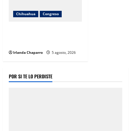
Chihuahua
Congreso
Carlos Olson recorre colonias de
Chihuahua para recoger
propuestas de las familias
Irlanda Chaparro
5 agosto, 2026
POR SI TE LO PERDISTE