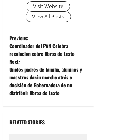
Visit Website
View All Posts
P
Previous:
Coordinador del PAN Celebra
o
resolución sobre libros de texto
Next:
s
Unidos padres de familia, alumnos y
t
maestros darán marcha atrás a
decisión de Gobernadora de no
n
distribuir libros de texto
a
v
RELATED STORIES
i