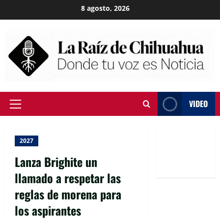
Skip
8 agosto, 2026
to
content
VIDEO
Primary
Menu
2027
Lanza Brighite un
llamado a respetar las
reglas de morena para
los aspirantes