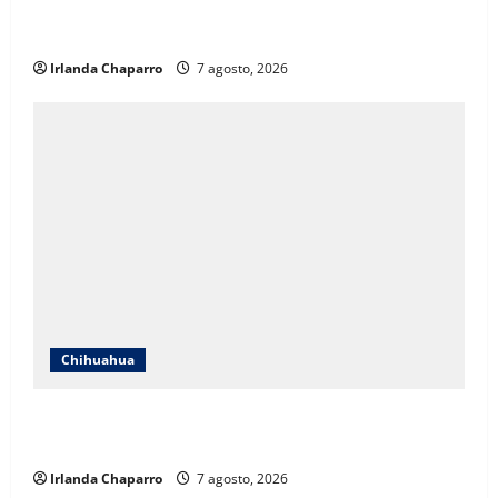
Cruz Roja Chihuahua responde a críticas en redes y
aclara cuestionamientos sobre su operación
Irlanda Chaparro
7 agosto, 2026
Chihuahua
Cruz Roja Chihuahua reporta más de 61 mil
servicios de ambulancia durante 2025
Irlanda Chaparro
7 agosto, 2026