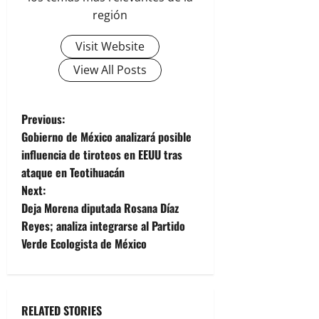
región
Visit Website
View All Posts
P
Previous:
Gobierno de México analizará posible
o
influencia de tiroteos en EEUU tras
ataque en Teotihuacán
s
Next:
t
Deja Morena diputada Rosana Díaz
Reyes; analiza integrarse al Partido
n
Verde Ecologista de México
a
v
RELATED STORIES