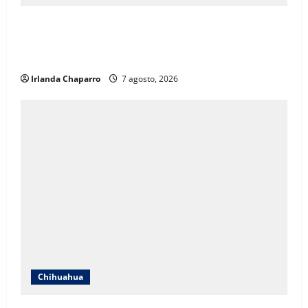
ICHIFE enfocará obras en Ciudad Juárez ante
crecimiento poblacional y falta de espacios
educativos
Irlanda Chaparro
7 agosto, 2026
Chihuahua