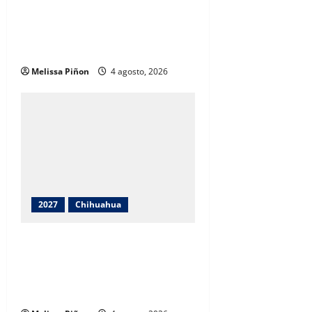
Cruz Pérez Cuéllar asegura que
Morena mantiene amplia ventaja
rumbo a la gubernatura
Melissa Piñon
4 agosto, 2026
2027
Chihuahua
Morena definirá coordinación
estatal a principios de
septiembre, informa Cruz Pérez
Cuéllar