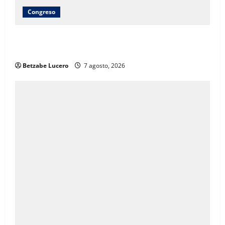
Congreso
Brenda Ríos recorre tianguis de la CDP y atiende
inquietudes de comerciantes
Betzabe Lucero
7 agosto, 2026