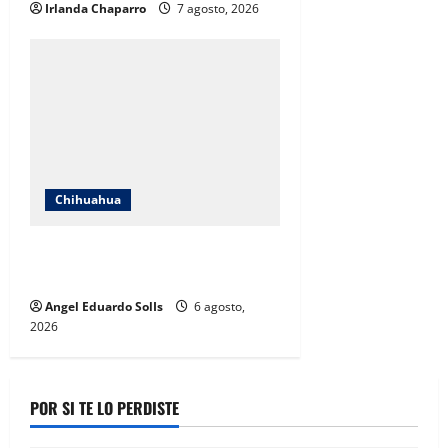
Irlanda Chaparro
7 agosto, 2026
Chihuahua
Encabeza Rubí Enríquez emotivo
quinto informe del DIF en Juárez
Angel Eduardo SolIs
6 agosto,
2026
POR SI TE LO PERDISTE