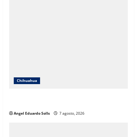
Chihuahua
Afirma Angélica Mendoza que el DIF de Juárez
evolucionó hacia un modelo de desarrollo humano
Angel Eduardo SolIs
7 agosto, 2026