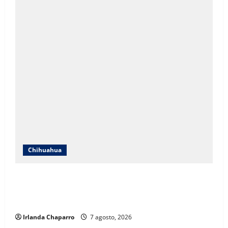
Chihuahua
Andrea Chávez acusa uso indebido de recursos en
publicidad oficial y anuncia denuncia por presunta
corrupción
Irlanda Chaparro
7 agosto, 2026