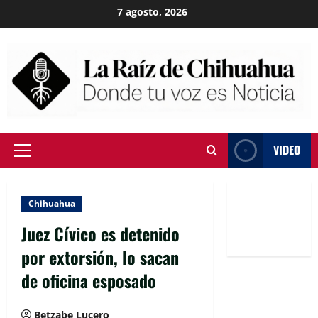
Skip
7 agosto, 2026
to
content
VIDEO
Primary
Menu
Chihuahua
Juez Cívico es detenido
por extorsión, lo sacan
de oficina esposado
Betzabe Lucero