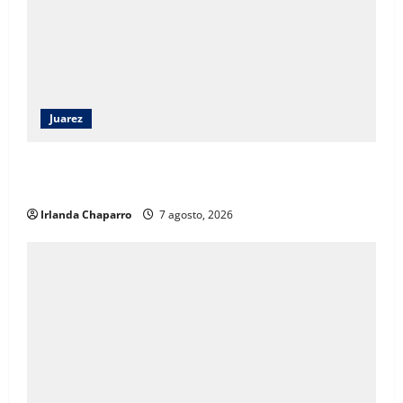
Juarez
Héctor Ortiz reconoce legado de Rubí Enríquez al
frente del DIF Municipal de Juárez
Irlanda Chaparro
7 agosto, 2026