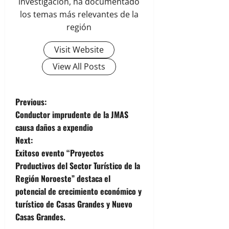
investigación, ha documentado
los temas más relevantes de la
región
Visit Website
View All Posts
P
Previous:
Conductor imprudente de la JMAS
o
causa daños a expendio
Next:
s
Exitoso evento “Proyectos
t
Productivos del Sector Turístico de la
Región Noroeste” destaca el
n
potencial de crecimiento económico y
turístico de Casas Grandes y Nuevo
a
Casas Grandes.