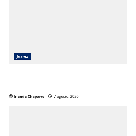
Juarez
Angélica Mendoza Beltrán asumirá la presidencia del
DIF Municipal con continuidad a los programas
sociales
Irlanda Chaparro
7 agosto, 2026