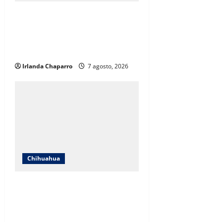
ICHIFE enfocará obras en Ciudad
Juárez ante crecimiento
poblacional y falta de espacios
educativos
Irlanda Chaparro
7 agosto, 2026
Chihuahua
Cruz Roja Chihuahua responde a
críticas en redes y aclara
cuestionamientos sobre su