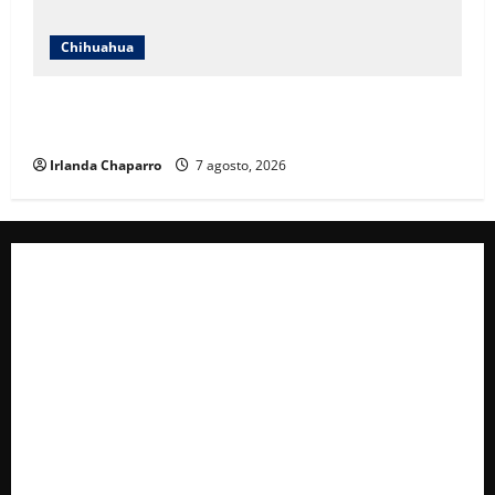
Chihuahua
Daniela Álvarez desata nuevamente confrontación
con Morena; Contestó a la solicitud de Morena al INE
Irlanda Chaparro
7 agosto, 2026