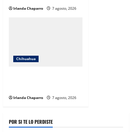
operación
Irlanda Chaparro
7 agosto, 2026
Chihuahua
Cruz Roja Chihuahua reporta más
de 61 mil servicios de ambulancia
durante 2025
Irlanda Chaparro
7 agosto, 2026
POR SI TE LO PERDISTE