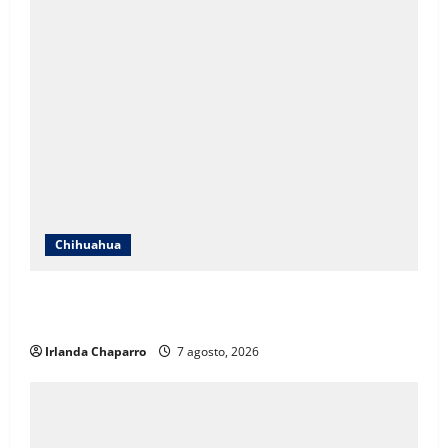
Chihuahua
Cruz Roja Chihuahua responde a críticas en redes y
aclara cuestionamientos sobre su operación
Irlanda Chaparro
7 agosto, 2026