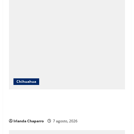
Chihuahua
ICHIFE enfocará obras en Ciudad Juárez ante
crecimiento poblacional y falta de espacios
educativos
Irlanda Chaparro
7 agosto, 2026