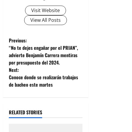
Visit Website
View All Posts
P
Previous:
“No te dejes engañar por el PRIAN”,
o
advierte Benjamín Carrera mentiras
por presupuesto del 2024.
s
Next:
t
Conoce donde se realizarán trabajos
de bacheo este martes
n
a
RELATED STORIES
v
i