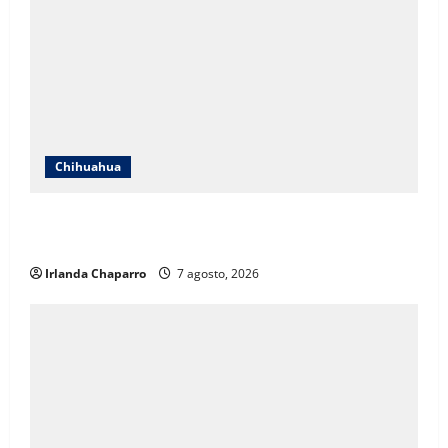
Chihuahua
Cruz Roja Chihuahua reporta más de 61 mil
servicios de ambulancia durante 2025
Irlanda Chaparro
7 agosto, 2026