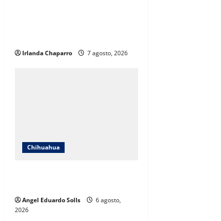
Andrea Chávez acusa uso
indebido de recursos en
publicidad oficial y anuncia
denuncia por presunta corrupción
Irlanda Chaparro
7 agosto, 2026
Chihuahua
Encabeza Rubí Enríquez emotivo
quinto informe del DIF en Juárez
Angel Eduardo SolIs
6 agosto,
2026