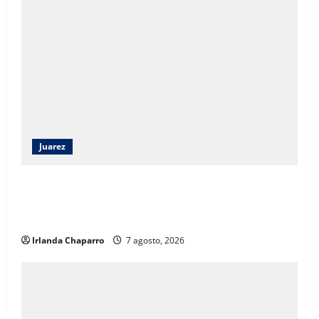
Juarez
Angélica Mendoza Beltrán asumirá la presidencia del
DIF Municipal con continuidad a los programas
sociales
Irlanda Chaparro
7 agosto, 2026