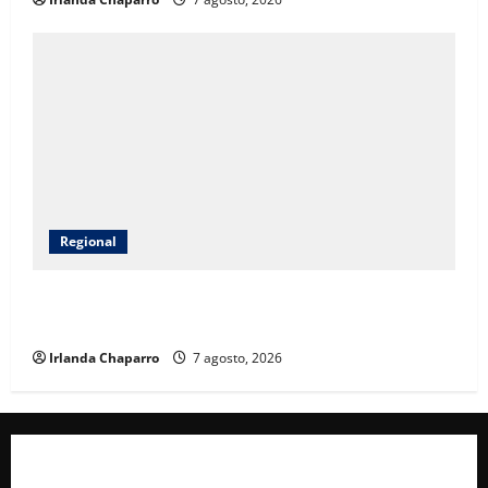
Regional
Gobierno del Estado entrega apoyos a 14 familias
afectadas por las lluvias en Jiménez
Irlanda Chaparro
7 agosto, 2026