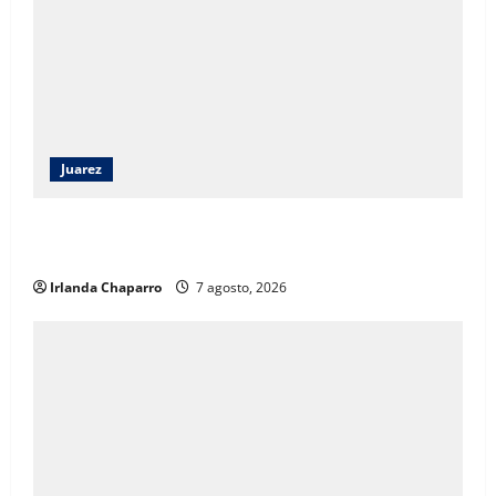
Juarez
Héctor Ortiz reconoce legado de Rubí Enríquez al
frente del DIF Municipal de Juárez
Irlanda Chaparro
7 agosto, 2026