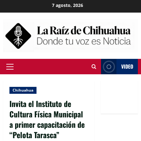
Skip
7 agosto, 2026
to
content
VIDEO
Primary
Menu
Chihuahua
Invita el Instituto de
Cultura Física Municipal
a primer capacitación de
“Pelota Tarasca”