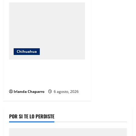
Chihuahua
SSPE localiza y clausura toma
clandestina de hidrocarburos en
el municipio de Chihuahua
Irlanda Chaparro
6 agosto, 2026
POR SI TE LO PERDISTE