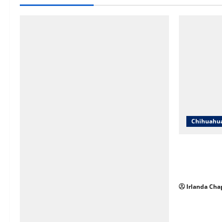
Chihuahu
SNTE Secció
entregarán 
y jubilados
Irlanda Cha