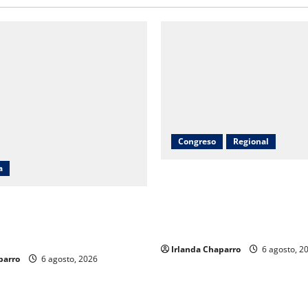
Congreso
Regional
a
Inauguran obras de agua pota
drenaje, electrificación y pa
n 8 y Gobierno del Estado
en Riva Palacio con inversión
bonos a mil 834 pensionados
9 millones de pesos
 de la educación
Irlanda Chaparro
6 agosto, 2
parro
6 agosto, 2026