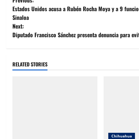
P
Estados Unidos acusa a Rubén Rocha Moya y a 9 funcion
o
Sinaloa
s
Next:
Diputado Francisco Sánchez presenta denuncia para ev
t
n
a
RELATED STORIES
v
i
g
a
t
Chihuahua