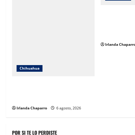
i
SNTE Sección 8
o
entregarán bon
pensionados y j
n
educación
Irlanda Chaparr
Chihuahua
Localizan en Ciudad de México a
adolescente reportada como ausente
en Chihuahua
Irlanda Chaparro
6 agosto, 2026
POR SI TE LO PERDISTE