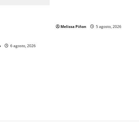
IEE Chihuahua abre convocatoria
para tres plazas del Servicio
 y Gobierno del Estado
Profesional Electoral Nacional
os a mil 834
Melissa Piñon
5 agosto, 2026
ubilados de la
o
6 agosto, 2026