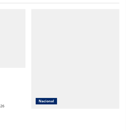
ble,
vimentación
 superior a
Nacional
026
Jornada Nacional de Reforestación 2026
busca plantar 6.6 millones de árboles en