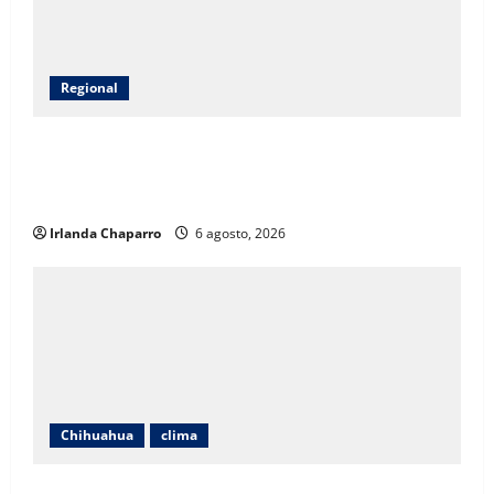
Regional
CEAVE fortalece acompañamiento psicosocial a
familias de personas desaparecidas en Guadalupe y
Calvo
Irlanda Chaparro
6 agosto, 2026
Chihuahua
clima