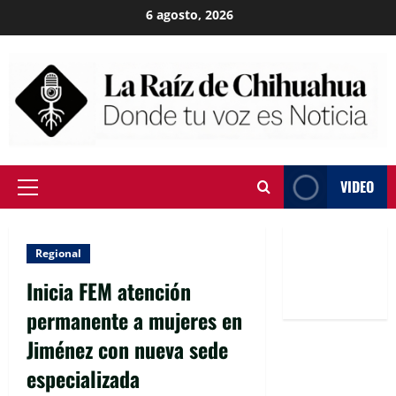
Skip
6 agosto, 2026
to
content
VIDEO
Primary
Menu
Regional
Inicia FEM atención
permanente a mujeres en
Jiménez con nueva sede
especializada