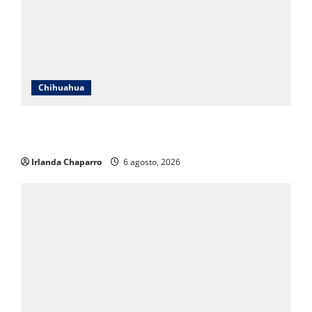
Chihuahua
SSPE localiza y clausura toma clandestina de
hidrocarburos en el municipio de Chihuahua
Irlanda Chaparro
6 agosto, 2026