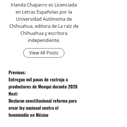
Irlanda Chaparro es Licenciada
en Letras Españolas por la
Universidad Autónoma de
Chihuahua, editora de La raíz de
Chihuahua y escritora
independiente.
View All Posts
P
Previous:
Entregan mil pacas de rastrojo a
o
productores de Meoqui durante 2026
Next:
s
Declaran constitucional reforma para
t
crear ley nacional contra el
feminicidio en México
n