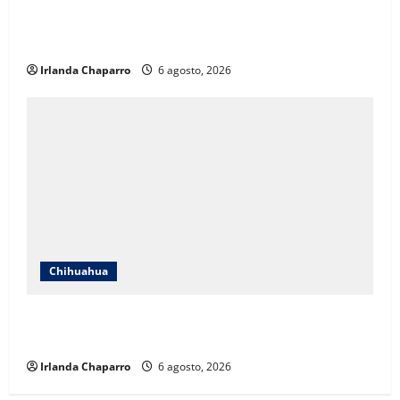
Protección Civil alerta por lluvias intensas,
tormentas eléctricas y calor de hasta 40 grados en
Chihuahua
Irlanda Chaparro
6 agosto, 2026
Chihuahua
Estrenan paso superior de Fuerza Aérea entre
cuestionamientos por prioridades de obra
Irlanda Chaparro
6 agosto, 2026