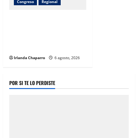
Congreso
Regional
Inauguran obras de agua potable,
drenaje, electrificación y
pavimentación en Riva Palacio
con inversión superior a 9
millones de pesos
Irlanda Chaparro
6 agosto, 2026
POR SI TE LO PERDISTE