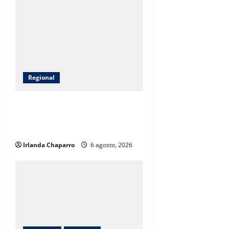
Regional
Fiscalía realiza operativo de
búsqueda en predio El Willi en
Casas Grandes
Irlanda Chaparro
6 agosto, 2026