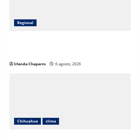
Regional
CEAVE fortalece acompañamiento psicosocial a
familias de personas desaparecidas en Guadalupe y
Calvo
Irlanda Chaparro
6 agosto, 2026
Chihuahua
clima
Protección Civil alerta por lluvias intensas,