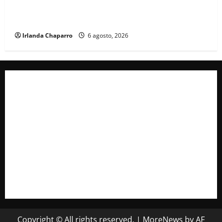
tormentas eléctricas y calor de hasta 40 grados en
Chihuahua
Irlanda Chaparro
6 agosto, 2026
Copyright © All rights reserved.
|
MoreNews
by AF