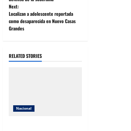
s
Next:
t
Localizan a adolescente reportada
como desaparecida en Nuevo Casas
n
Grandes
a
v
RELATED STORIES
i
g
a
t
Nacional
i
Detienen a exgobernador Ángel
o