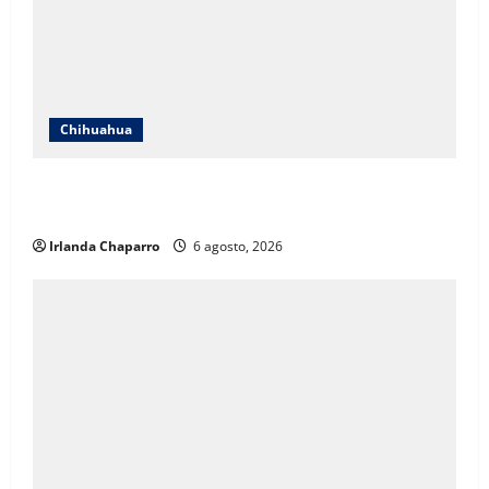
Chihuahua
SSPE localiza y clausura toma clandestina de
hidrocarburos en el municipio de Chihuahua
Irlanda Chaparro
6 agosto, 2026