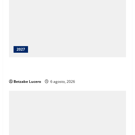
2027
Juárez debe recibir lo que merece: Cruz Pérez
Cuéllar
Betzabe Lucero
6 agosto, 2026