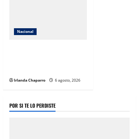
Nacional
México solicita reunión con
Estados Unidos tras suspensión
de importaciones de aguacate de
Michoacán
Irlanda Chaparro
6 agosto, 2026
POR SI TE LO PERDISTE