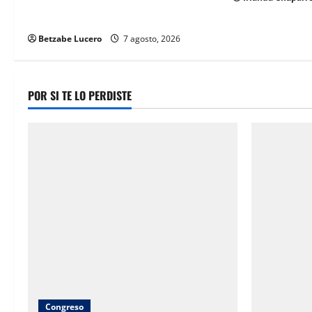
CDP y atiende inquietudes de
n
comerciantes
Betzabe Lucero
7 agosto, 2026
POR SI TE LO PERDISTE
Congreso