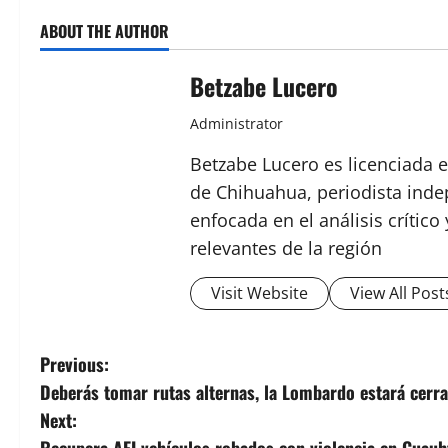
ABOUT THE AUTHOR
Betzabe Lucero
Administrator
Betzabe Lucero es licenciada e
de Chihuahua, periodista indep
enfocada en el análisis crític
relevantes de la región
Visit Website
View All Post
P
Previous:
Deberás tomar rutas alternas, la Lombardo estará cerr
o
Next:
Recupera AEI vehículos robados con violencia en Cuauh