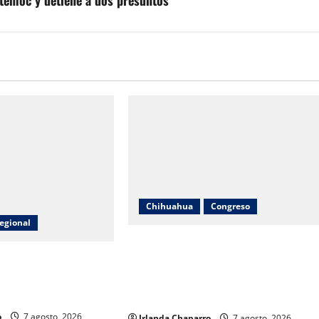
Chihuahua
Congreso
egional
Diputadas Joss Vega y Nancy Frías
lcanza 380 toneladas
dan seguimiento al programa Juntos
egados a productores
Construimos para fortalecer
iménez
escuelas en Chihuahua
o
7 agosto, 2026
Irlanda Chaparro
7 agosto, 2026