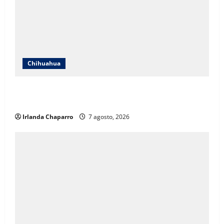
Chihuahua
Cruz Roja Chihuahua responde a críticas en redes y
aclara cuestionamientos sobre su operación
Irlanda Chaparro
7 agosto, 2026