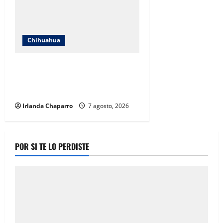
Chihuahua
Cruz Roja Chihuahua reporta más
de 61 mil servicios de ambulancia
durante 2025
Irlanda Chaparro
7 agosto, 2026
POR SI TE LO PERDISTE