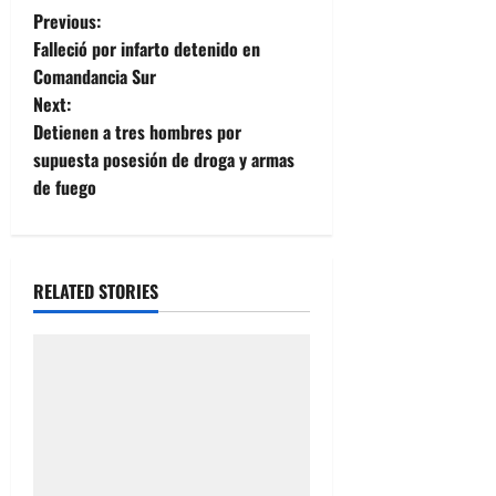
P
Previous:
Falleció por infarto detenido en
o
Comandancia Sur
Next:
s
Detienen a tres hombres por
t
supuesta posesión de droga y armas
de fuego
n
a
RELATED STORIES
v
i
g
a
t