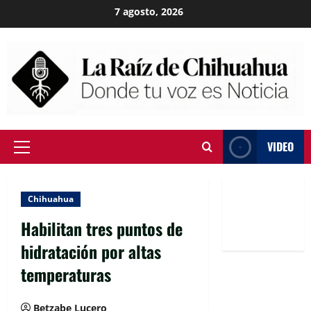
Skip
7 agosto, 2026
to
content
VIDEO
Primary
Menu
Chihuahua
Habilitan tres puntos de
hidratación por altas
temperaturas
Betzabe Lucero