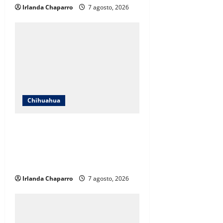
Irlanda Chaparro
7 agosto, 2026
Chihuahua
Cruz Roja Chihuahua responde a
críticas en redes y aclara
cuestionamientos sobre su
operación
Irlanda Chaparro
7 agosto, 2026