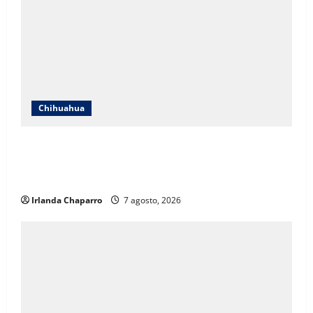
Chihuahua
ICHIFE enfocará obras en Ciudad Juárez ante
crecimiento poblacional y falta de espacios
educativos
Irlanda Chaparro
7 agosto, 2026