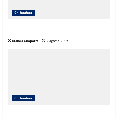
Chihuahua
Cruz Roja Chihuahua reporta más de 61 mil
servicios de ambulancia durante 2025
Irlanda Chaparro
7 agosto, 2026
Chihuahua
Daniela Álvarez desata nuevamente confrontación