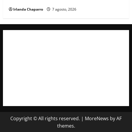
con Morena; Contestó a la solicitud de Morena al INE
Irlanda Chaparro
7 agosto, 2026
Copyright © All rights reserved.
|
MoreNews
by AF
themes.