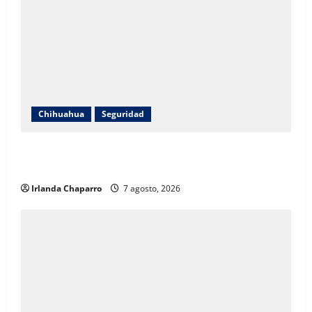
Chihuahua
Seguridad
Localizan a hombre sin vida con impacto de arma de
fuego en la colonia Los Llanos
Irlanda Chaparro
7 agosto, 2026