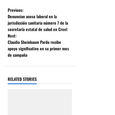
P
Previous:
Denuncian acoso laboral en la
o
jurisdicción sanitaria número 7 de la
secretaría estatal de salud en Creel
s
Next:
t
Claudia Sheinbaum Pardo recibe
apoyo significativo en su primer mes
n
de campaña
a
v
RELATED STORIES
i
g
a