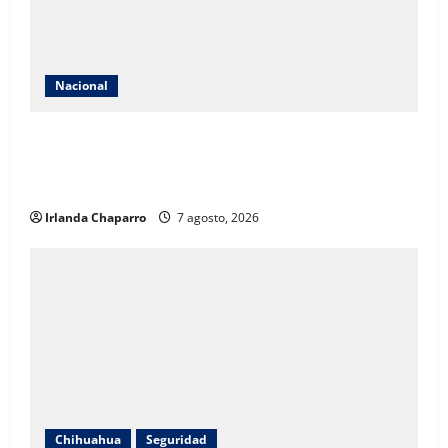
Nacional
INE abre registro para concurso de ingreso al
Servicio Profesional Electoral Nacional en
Organismos Públicos Locales
Irlanda Chaparro
7 agosto, 2026
Chihuahua
Seguridad