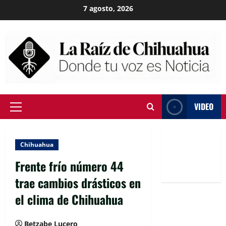
Skip
7 agosto, 2026
to
content
VIDEO
Primary
Menu
Chihuahua
Frente frío número 44
trae cambios drásticos en
el clima de Chihuahua
Betzabe Lucero