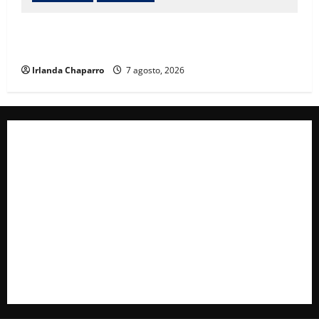
Jóvenes chocan taxi y terminan contra una vivienda
en la avenida La Junta
Irlanda Chaparro
7 agosto, 2026