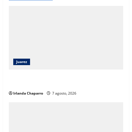
Juarez
Viajará universitaria de Juárez a Texas para
especializarse en IA
Irlanda Chaparro
7 agosto, 2026