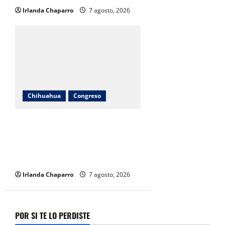
Irlanda Chaparro
7 agosto, 2026
Chihuahua
Congreso
Diputadas Joss Vega y Nancy Frías
dan seguimiento al programa
Juntos Construimos para
fortalecer escuelas en Chihuahua
Irlanda Chaparro
7 agosto, 2026
POR SI TE LO PERDISTE