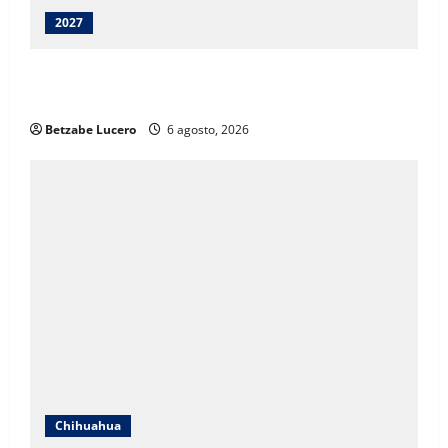
2027
Juárez debe recibir lo que merece: Cruz Pérez
Cuéllar
Betzabe Lucero
6 agosto, 2026
Chihuahua