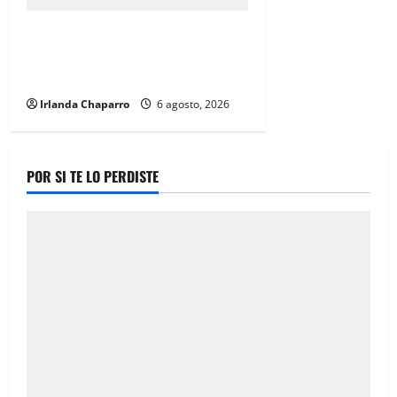
Estrenan paso superior de Fuerza
Aérea entre cuestionamientos por
prioridades de obra
Irlanda Chaparro
6 agosto, 2026
POR SI TE LO PERDISTE