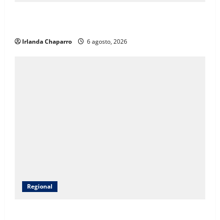
SSPE localiza y clausura toma clandestina de
hidrocarburos en el municipio de Chihuahua
Irlanda Chaparro
6 agosto, 2026
Regional
CEAVE fortalece acompañamiento psicosocial a