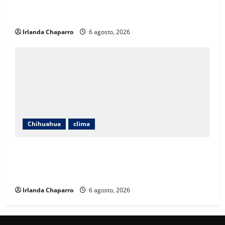
familias de personas desaparecidas en Guadalupe y
Calvo
Irlanda Chaparro
6 agosto, 2026
Chihuahua
clima
Protección Civil alerta por lluvias intensas,
tormentas eléctricas y calor de hasta 40 grados en
Chihuahua
Irlanda Chaparro
6 agosto, 2026