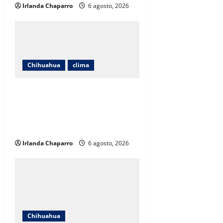
Irlanda Chaparro
6 agosto, 2026
Chihuahua
clima
Protección Civil alerta por lluvias
intensas, tormentas eléctricas y
calor de hasta 40 grados en
Chihuahua
Irlanda Chaparro
6 agosto, 2026
Chihuahua