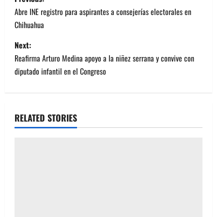
o
Abre INE registro para aspirantes a consejerías electorales en
Chihuahua
s
Next:
t
Reafirma Arturo Medina apoyo a la niñez serrana y convive con
n
diputado infantil en el Congreso
a
v
RELATED STORIES
i
g
a
t