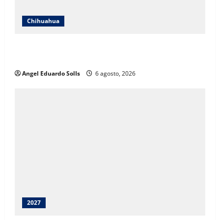
Chihuahua
Encabeza Rubí Enríquez emotivo quinto informe del
DIF en Juárez
Angel Eduardo SolIs
6 agosto, 2026
2027