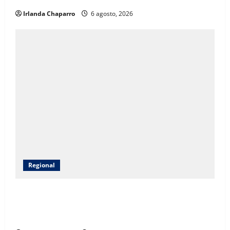
Irlanda Chaparro
6 agosto, 2026
Regional
CEAVE fortalece acompañamiento psicosocial a
familias de personas desaparecidas en Guadalupe y
Calvo