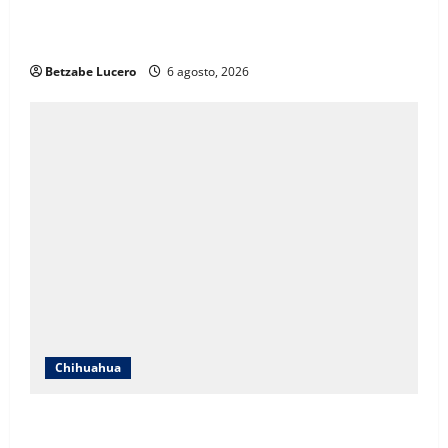
Juárez debe recibir lo que merece: Cruz Pérez
Cuéllar
Betzabe Lucero
6 agosto, 2026
Chihuahua
SSPE localiza y clausura toma clandestina de
hidrocarburos en el municipio de Chihuahua