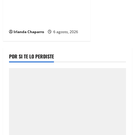
Protección Civil alerta por lluvias
intensas, tormentas eléctricas y
calor de hasta 40 grados en
Chihuahua
Irlanda Chaparro
6 agosto, 2026
POR SI TE LO PERDISTE