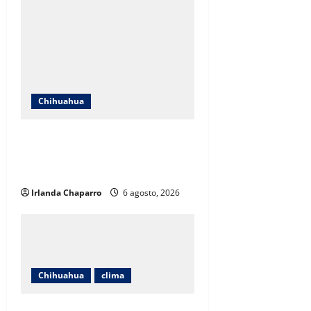
Chihuahua
SSPE localiza y clausura toma
clandestina de hidrocarburos en
el municipio de Chihuahua
Irlanda Chaparro
6 agosto, 2026
Chihuahua
clima