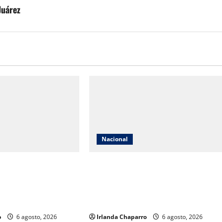
Juárez
Nacional
oductores de aguacate
México solicita reunión con Estados
 generado miles de
Unidos tras suspensión de
os a célula ligada al
importaciones de aguacate de
arlos Manzo
Michoacán
o
6 agosto, 2026
Irlanda Chaparro
6 agosto, 2026