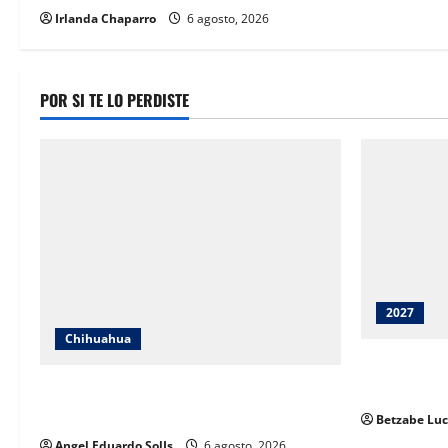
Irlanda Chaparro
6 agosto, 2026
n
POR SI TE LO PERDISTE
2027
Chihuahua
Juárez debe
Pérez Cuéll
Encabeza Rubí Enríquez emotivo quinto
informe del DIF en Juárez
Betzabe Luc
Angel Eduardo SolIs
6 agosto, 2026