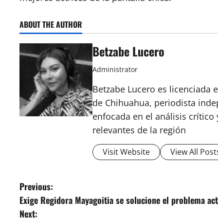
ABOUT THE AUTHOR
Betzabe Lucero
Administrator
Betzabe Lucero es licenciada e
de Chihuahua, periodista indep
enfocada en el análisis crític
relevantes de la región
Visit Website
View All Post
P
Previous:
Exige Regidora Mayagoitia se solucione el problema actu
o
Next: