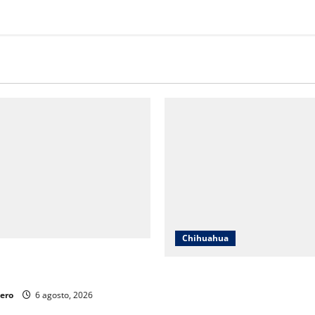
Chihuahua
 recibir lo que merece: Cruz
ar
SSPE localiza y clausura tom
clandestina de hidrocarburos
ero
6 agosto, 2026
municipio de Chihuahua