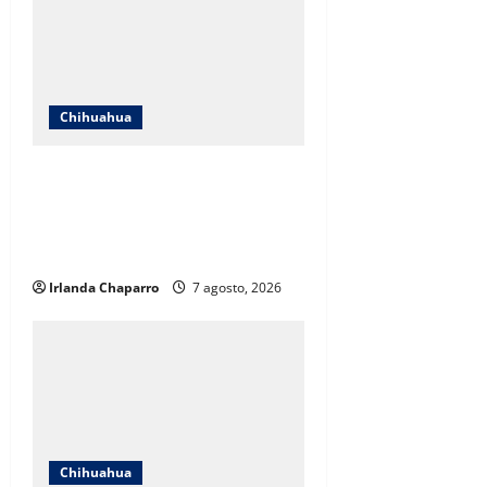
Chihuahua
Cruz Roja Chihuahua responde a
críticas en redes y aclara
cuestionamientos sobre su
operación
Irlanda Chaparro
7 agosto, 2026
Chihuahua