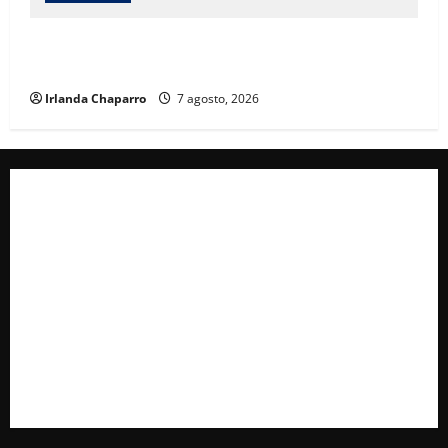
Cruz Roja Chihuahua reporta más de 61 mil
servicios de ambulancia durante 2025
Irlanda Chaparro
7 agosto, 2026