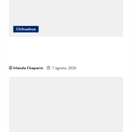
Chihuahua
ICHIFE enfocará obras en Ciudad Juárez ante
crecimiento poblacional y falta de espacios
educativos
Irlanda Chaparro
7 agosto, 2026