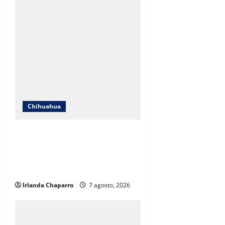
Chihuahua
ICHIFE enfocará obras en Ciudad
Juárez ante crecimiento
poblacional y falta de espacios
educativos
Irlanda Chaparro
7 agosto, 2026