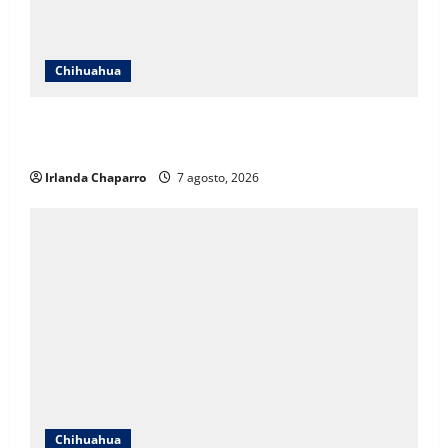
Chihuahua
Cruz Roja Chihuahua responde a críticas en redes y
aclara cuestionamientos sobre su operación
Irlanda Chaparro
7 agosto, 2026
Chihuahua