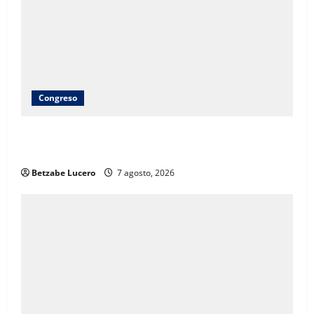
Congreso
Brenda Ríos recorre tianguis de la CDP y atiende
inquietudes de comerciantes
Betzabe Lucero
7 agosto, 2026