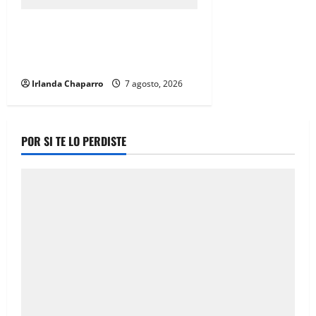
Cruz Roja Chihuahua reporta más
de 61 mil servicios de ambulancia
durante 2025
Irlanda Chaparro
7 agosto, 2026
POR SI TE LO PERDISTE