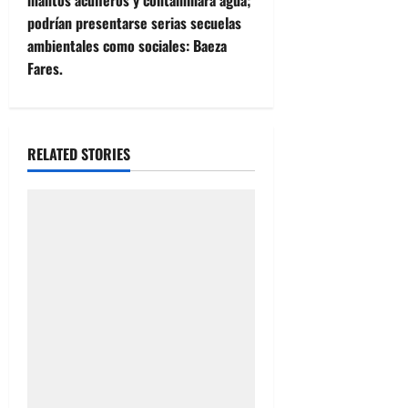
n
mantos acuíferos y contaminara agua;
podrían presentarse serias secuelas
a
ambientales como sociales: Baeza
v
Fares.
i
g
RELATED STORIES
a
t
i
o
n