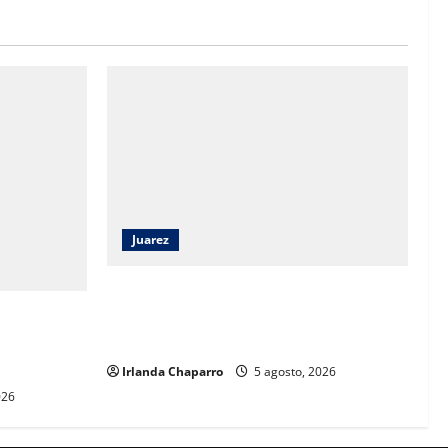
Juarez
Ortiz Orpinel garantiza continuidad de
obras y certeza al sector de la
la SSPE en
construcción en Juárez
talecer
árez
Irlanda Chaparro
5 agosto, 2026
026