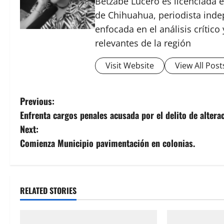
Betzabe Lucero es licenciada e
de Chihuahua, periodista indep
enfocada en el análisis crític
relevantes de la región
Visit Website
View All Post
P
Previous:
Enfrenta cargos penales acusada por el delito de altera
o
Next:
s
Comienza Municipio pavimentación en colonias.
t
n
RELATED STORIES
a