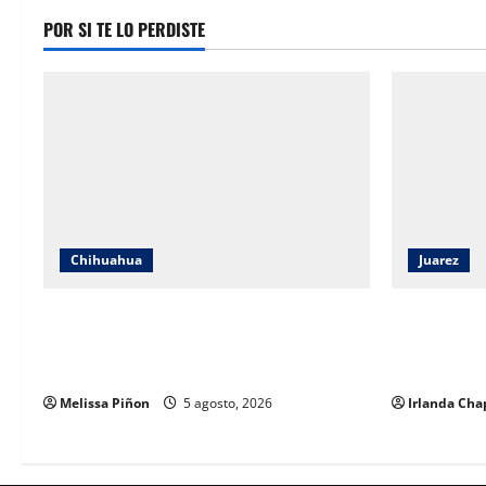
POR SI TE LO PERDISTE
Chihuahua
Juarez
IEE Chihuahua abre convocatoria para
ECO Juárez 
tres plazas del Servicio Profesional
especialist
Electoral Nacional
arquitectur
Melissa Piñon
5 agosto, 2026
Irlanda Cha