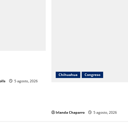
 se prepara para
027; decisión
C nacional
Chihuahua
Congreso
olIs
5 agosto, 2026
Cuauhtémoc Estrada evita
pronunciarse sobre denuncia contra
jueza; “desconozco el tema”
Irlanda Chaparro
5 agosto, 2026