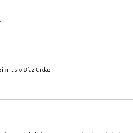
z
 Gimnasio Díaz Ordaz