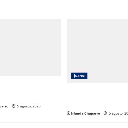
Juarez
2026 reúne a estudiantes y
as para impulsar la
Capacitan a 52 elementos de 
a con visión de futuro
criminología clínica para for
investigaciones en Ciudad Ju
parro
5 agosto, 2026
Irlanda Chaparro
5 agosto, 2