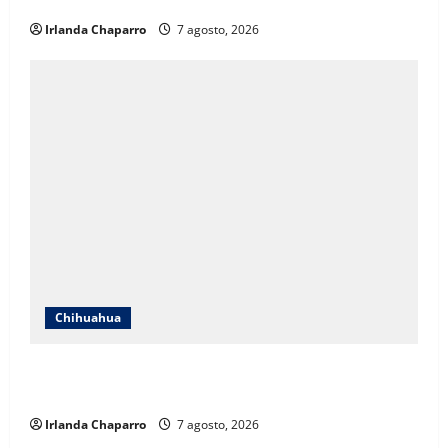
educativos
Irlanda Chaparro
7 agosto, 2026
Chihuahua
Cruz Roja Chihuahua responde a críticas en redes y
aclara cuestionamientos sobre su operación
Irlanda Chaparro
7 agosto, 2026