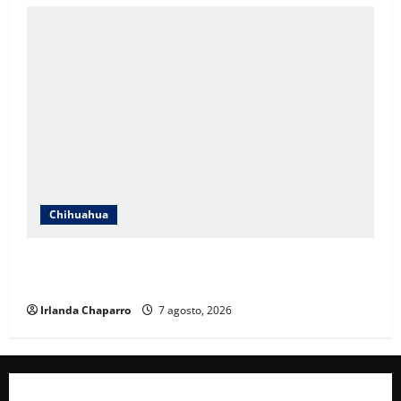
Chihuahua
Cruz Roja Chihuahua reporta más de 61 mil
servicios de ambulancia durante 2025
Irlanda Chaparro
7 agosto, 2026