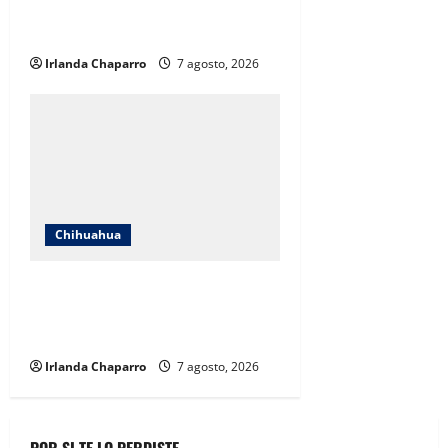
cuestionamientos sobre su
operación
Irlanda Chaparro
7 agosto, 2026
Chihuahua
Cruz Roja Chihuahua reporta más
de 61 mil servicios de ambulancia
durante 2025
Irlanda Chaparro
7 agosto, 2026
POR SI TE LO PERDISTE