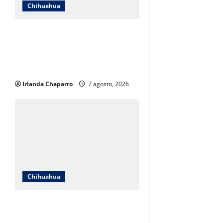
Chihuahua
ICHIFE enfocará obras en Ciudad
Juárez ante crecimiento
poblacional y falta de espacios
educativos
Irlanda Chaparro
7 agosto, 2026
Chihuahua
Cruz Roja Chihuahua responde a
críticas en redes y aclara