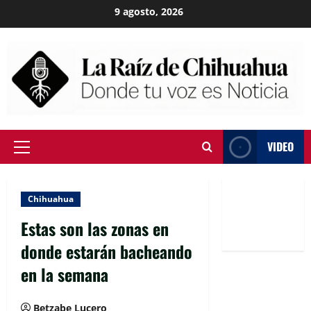
Skip
9 agosto, 2026
to
content
VIDEO
Primary
Menu
Chihuahua
Estas son las zonas en
donde estarán bacheando
en la semana
Betzabe Lucero