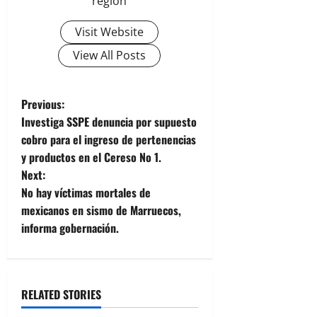
región
Visit Website
View All Posts
P
Previous:
Investiga SSPE denuncia por supuesto
o
cobro para el ingreso de pertenencias
y productos en el Cereso No 1.
s
Next:
t
No hay víctimas mortales de
mexicanos en sismo de Marruecos,
n
informa gobernación.
a
v
RELATED STORIES