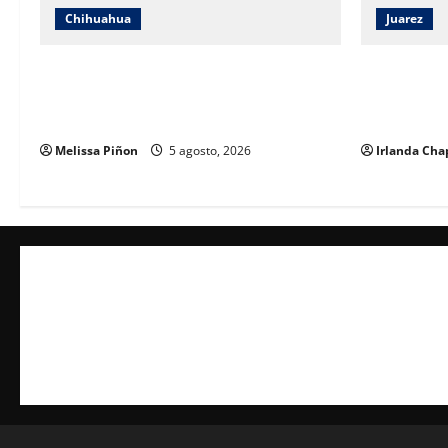
Chihuahua
Juarez
IEE Chihuahua abre convocatoria para
ECO Juárez 
tres plazas del Servicio Profesional
especialist
Electoral Nacional
arquitectur
Melissa Piñon
5 agosto, 2026
Irlanda Cha