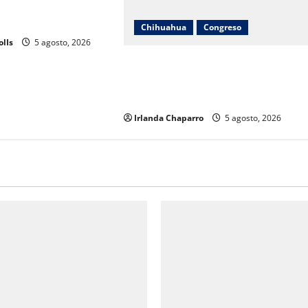
027; decisión
C nacional
Chihuahua
Congreso
olIs
5 agosto, 2026
Cuauhtémoc Estrada evita
pronunciarse sobre denuncia contra
jueza; “desconozco el tema”
Irlanda Chaparro
5 agosto, 2026