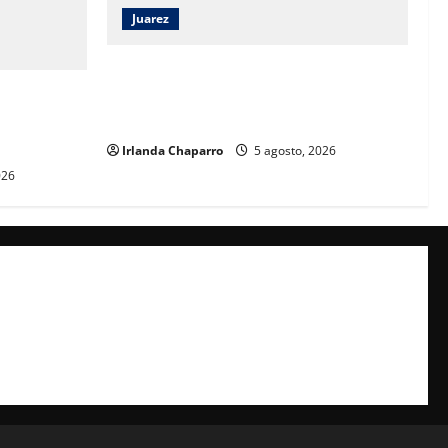
Juarez
Ortiz Orpinel garantiza continuidad de
obras y certeza al sector de la
la SSPE en
construcción en Juárez
talecer
árez
Irlanda Chaparro
5 agosto, 2026
026