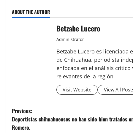
ABOUT THE AUTHOR
Betzabe Lucero
Administrator
Betzabe Lucero es licenciada e
de Chihuahua, periodista indep
enfocada en el análisis crític
relevantes de la región
Visit Website
View All Post
P
Previous:
Deportistas chihuahuenses no han sido bien tratados e
o
Romero.