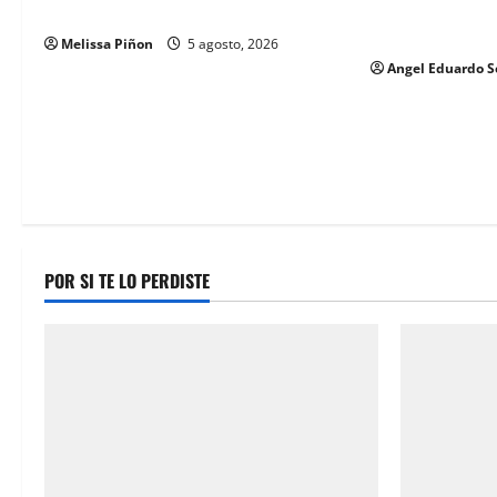
contender en 2
Profesional Electoral Nacional
n
dependerá de M
Melissa Piñon
5 agosto, 2026
Angel Eduardo S
POR SI TE LO PERDISTE