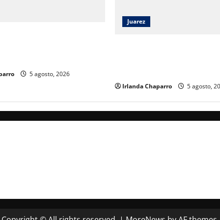
Juarez
2026 reúne a estudiantes y
as para impulsar la
Capacitan a 52 elementos de 
a con visión de futuro
criminología clínica para for
investigaciones en Ciudad Ju
parro
5 agosto, 2026
Irlanda Chaparro
5 agosto, 2
Copyright © All rights reserved.
|
MoreNews
by AF themes.