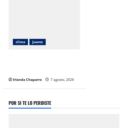
clima
Juarez
Protección Civil alerta por calor
de hasta 38 grados y posibilidad
de tormentas en Ciudad Juárez
Irlanda Chaparro
7 agosto, 2026
POR SI TE LO PERDISTE