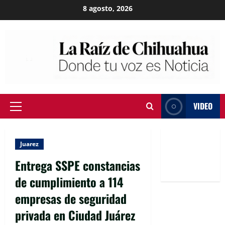
Skip
8 agosto, 2026
to
content
VIDEO
Primary
Menu
Juarez
Entrega SSPE constancias
de cumplimiento a 114
empresas de seguridad
privada en Ciudad Juárez