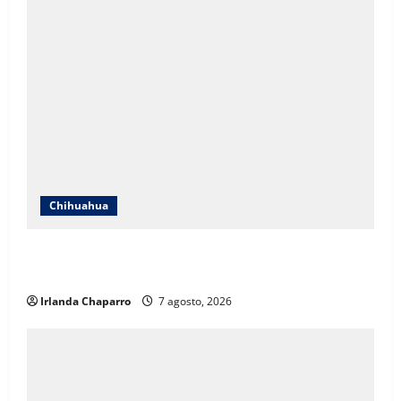
Chihuahua
Cruz Roja Chihuahua responde a críticas en redes y
aclara cuestionamientos sobre su operación
Irlanda Chaparro
7 agosto, 2026