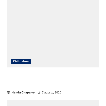
Chihuahua
ICHIFE enfocará obras en Ciudad Juárez ante
crecimiento poblacional y falta de espacios
educativos
Irlanda Chaparro
7 agosto, 2026