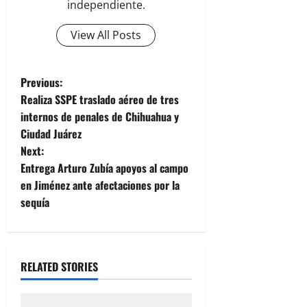
independiente.
View All Posts
P
Previous:
Realiza SSPE traslado aéreo de tres
o
internos de penales de Chihuahua y
Ciudad Juárez
s
Next:
t
Entrega Arturo Zubía apoyos al campo
en Jiménez ante afectaciones por la
n
sequía
a
v
RELATED STORIES
i