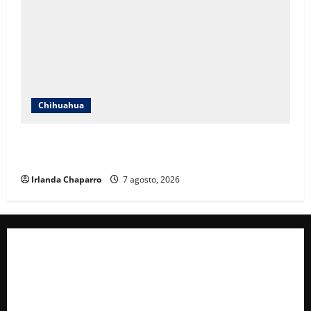
Chihuahua
Cruz Roja Chihuahua reporta más de 61 mil
servicios de ambulancia durante 2025
Irlanda Chaparro
7 agosto, 2026