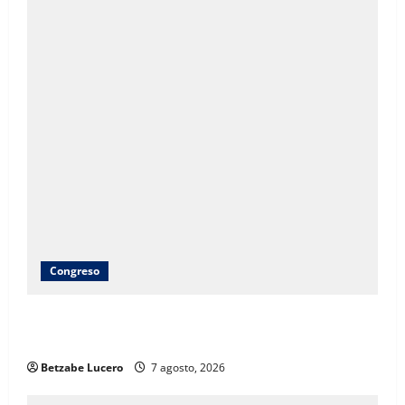
Congreso
Brenda Ríos recorre tianguis de la CDP y atiende
inquietudes de comerciantes
Betzabe Lucero
7 agosto, 2026