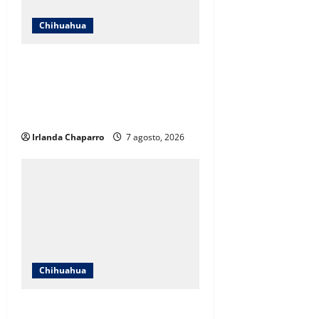
Chihuahua
ICHIFE enfocará obras en Ciudad
Juárez ante crecimiento
poblacional y falta de espacios
educativos
Irlanda Chaparro
7 agosto, 2026
Chihuahua
Cruz Roja Chihuahua responde a