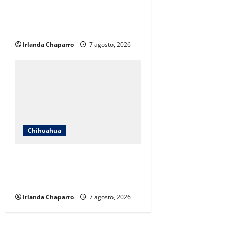
críticas en redes y aclara
cuestionamientos sobre su
operación
Irlanda Chaparro
7 agosto, 2026
Chihuahua
Cruz Roja Chihuahua reporta más
de 61 mil servicios de ambulancia
durante 2025
Irlanda Chaparro
7 agosto, 2026