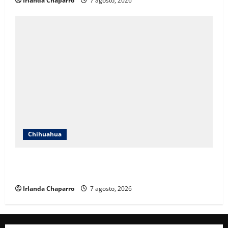
Irlanda Chaparro
7 agosto, 2026
Chihuahua
Cruz Roja Chihuahua reporta más de 61 mil
servicios de ambulancia durante 2025
Irlanda Chaparro
7 agosto, 2026