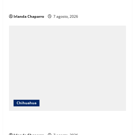
crecimiento poblacional y falta de espacios
educativos
Irlanda Chaparro
7 agosto, 2026
Chihuahua
Cruz Roja Chihuahua responde a críticas en redes y
aclara cuestionamientos sobre su operación