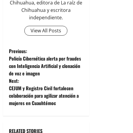
Chihuahua, editora de La raíz de
Chihuahua y escritora
independiente.
View All Posts
P
Previous:
Policía Cibernética alerta por fraudes
o
con Inteligencia Artificial y clonación
de voz e imagen
s
Next:
t
CEJUM y Registro Civil fortalecen
colaboración para agilizar atención a
n
mujeres en Cuauhtémoc
a
v
RELATED STORIES