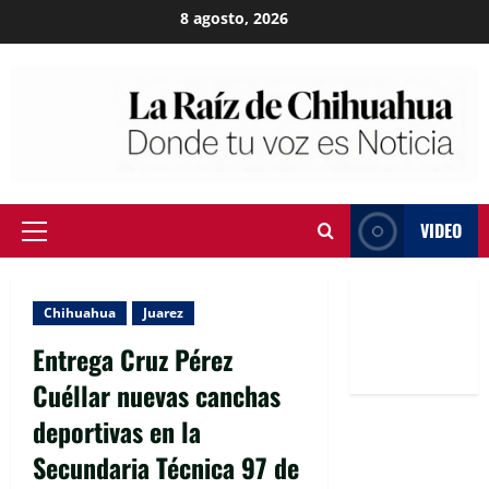
Skip
8 agosto, 2026
to
content
VIDEO
Primary
Menu
Chihuahua
Juarez
Entrega Cruz Pérez
Cuéllar nuevas canchas
deportivas en la
Secundaria Técnica 97 de