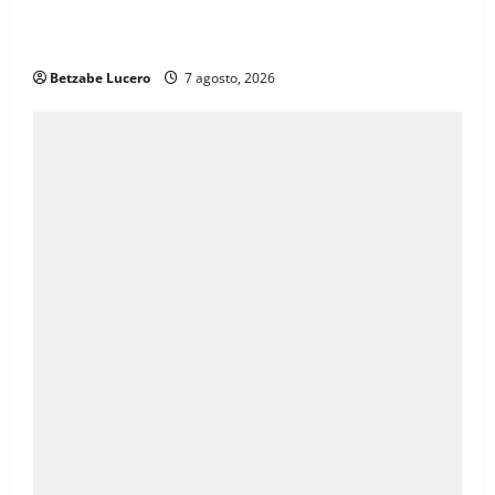
Brenda Ríos recorre tianguis de la CDP y atiende
inquietudes de comerciantes
Betzabe Lucero
7 agosto, 2026