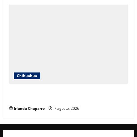
Chihuahua
Cruz Roja Chihuahua reporta más de 61 mil
servicios de ambulancia durante 2025
Irlanda Chaparro
7 agosto, 2026