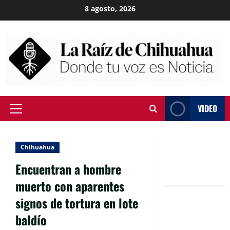
Skip
8 agosto, 2026
to
content
VIDEO
Primary
Menu
Chihuahua
Encuentran a hombre
muerto con aparentes
signos de tortura en lote
baldío