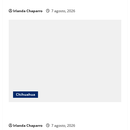
educativos
Irlanda Chaparro
7 agosto, 2026
Chihuahua
Cruz Roja Chihuahua responde a críticas en redes y
aclara cuestionamientos sobre su operación
Irlanda Chaparro
7 agosto, 2026