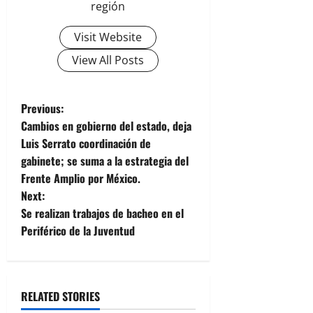
región
Visit Website
View All Posts
P
Previous:
Cambios en gobierno del estado, deja
o
Luis Serrato coordinación de
gabinete; se suma a la estrategia del
s
Frente Amplio por México.
t
Next:
Se realizan trabajos de bacheo en el
n
Periférico de la Juventud
a
v
RELATED STORIES