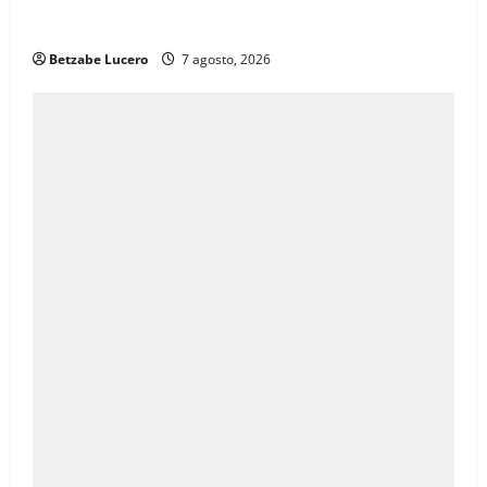
Brenda Ríos recorre tianguis de la CDP y atiende
inquietudes de comerciantes
Betzabe Lucero
7 agosto, 2026