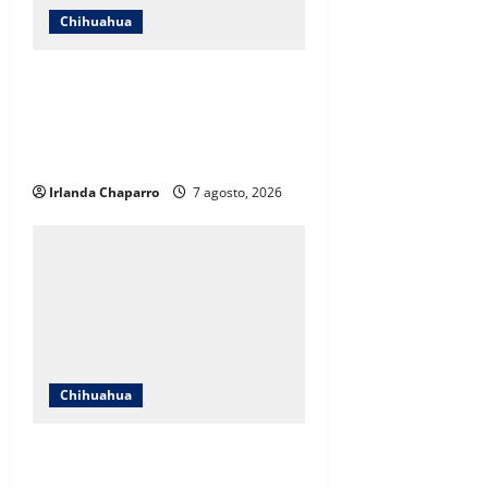
Chihuahua
ICHIFE enfocará obras en Ciudad
Juárez ante crecimiento
poblacional y falta de espacios
educativos
Irlanda Chaparro
7 agosto, 2026
Chihuahua
Cruz Roja Chihuahua responde a
críticas en redes y aclara