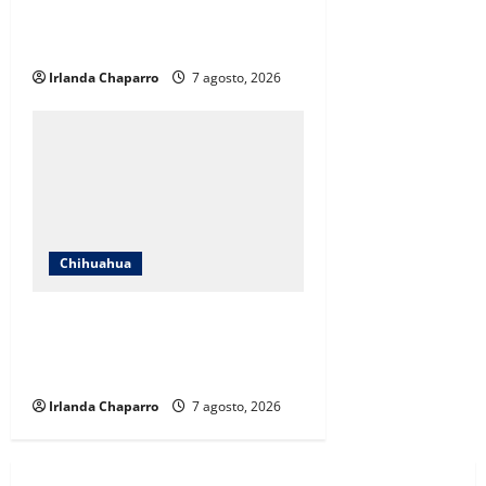
cuestionamientos sobre su
operación
Irlanda Chaparro
7 agosto, 2026
Chihuahua
Cruz Roja Chihuahua reporta más
de 61 mil servicios de ambulancia
durante 2025
Irlanda Chaparro
7 agosto, 2026