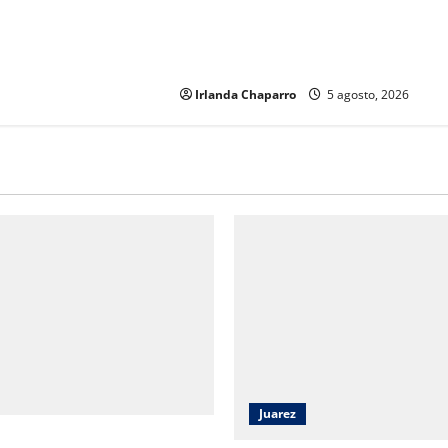
Cuauhtémoc Estrada evita
pronunciarse sobre denuncia contra
jueza; “desconozco el tema”
Irlanda Chaparro
5 agosto, 2026
Juarez
2026 reúne a estudiantes y