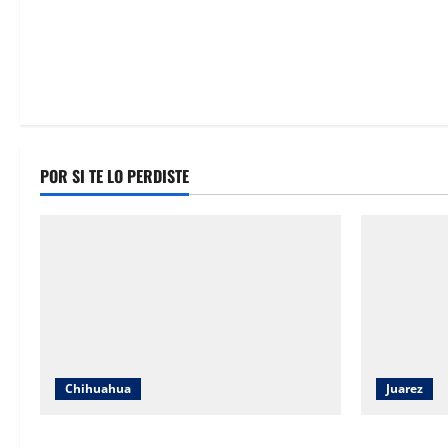
n
POR SI TE LO PERDISTE
Chihuahua
Juarez
IEE Chihuahua abre convocatoria para
ECO Juárez 