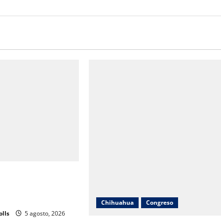
 se prepara para
027; decisión
C nacional
Chihuahua
Congreso
olIs
5 agosto, 2026