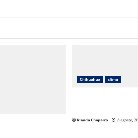
Chihuahua
clima
Protección Civil alerta por ll
intensas, tormentas eléctrica
hasta 40 grados en Chihuahu
Irlanda Chaparro
6 agosto, 2
alece acompañamiento
 a familias de personas
as en Guadalupe y Calvo