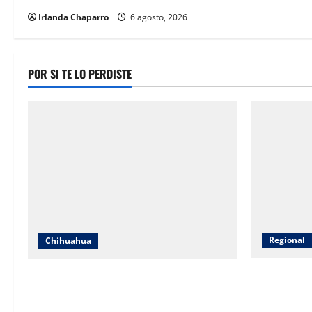
o
Irlanda Chaparro
6 agosto, 2026
n
POR SI TE LO PERDISTE
Regional
Chihuahua
CEAVE fort
SSPE localiza y clausura toma
psicosocial
clandestina de hidrocarburos en el
desaparecid