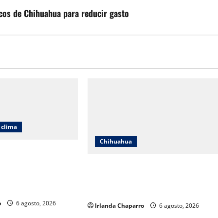
icos de Chihuahua para reducir gasto
clima
Chihuahua
 alerta por lluvias
ntas eléctricas y
Estrenan paso superior de Fuerza
40 grados en
Aérea entre cuestionamientos por
prioridades de obra
o
6 agosto, 2026
Irlanda Chaparro
6 agosto, 2026