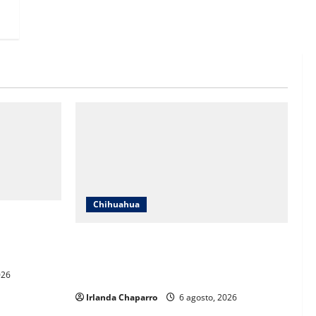
Chihuahua
uvias
s y calor de
Estrenan paso superior de Fuerza Aérea
a
entre cuestionamientos por prioridades
de obra
026
Irlanda Chaparro
6 agosto, 2026