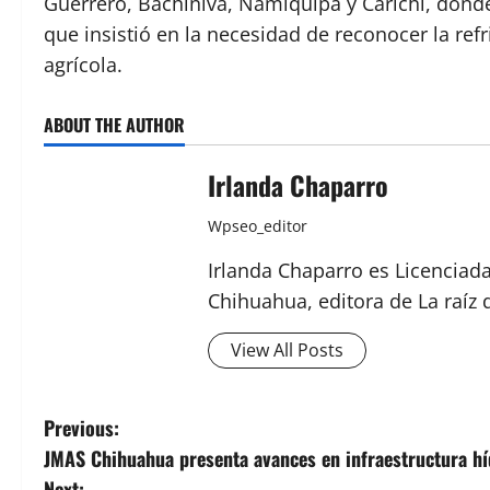
Guerrero, Bachíniva, Namiquipa y Carichí, donde 
que insistió en la necesidad de reconocer la re
agrícola.
ABOUT THE AUTHOR
Irlanda Chaparro
Wpseo_editor
Irlanda Chaparro es Licenciad
Chihuahua, editora de La raíz 
View All Posts
P
Previous:
JMAS Chihuahua presenta avances en infraestructura híd
o
Next: