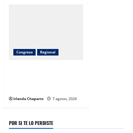
Congreso
Regional
Arturo Zubía alcanza 380
toneladas de apoyos entregados a
productores del campo en
Jiménez
Irlanda Chaparro
7 agosto, 2026
POR SI TE LO PERDISTE