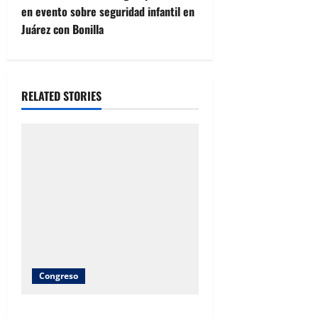
en evento sobre seguridad infantil en
n
Juárez con Bonilla
a
v
RELATED STORIES
i
g
a
t
i
o
Congreso
n
Brenda Ríos recorre tianguis de