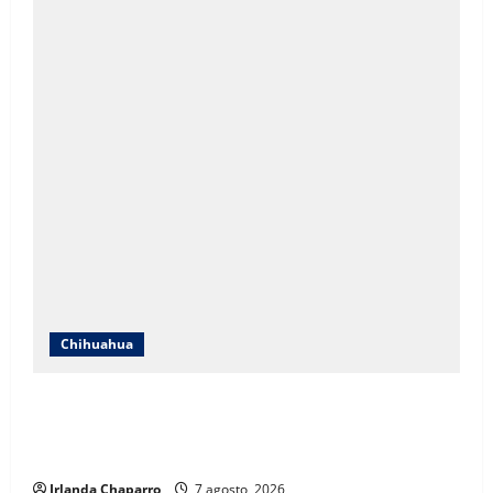
Chihuahua
ICHIFE enfocará obras en Ciudad Juárez ante
crecimiento poblacional y falta de espacios
educativos
Irlanda Chaparro
7 agosto, 2026