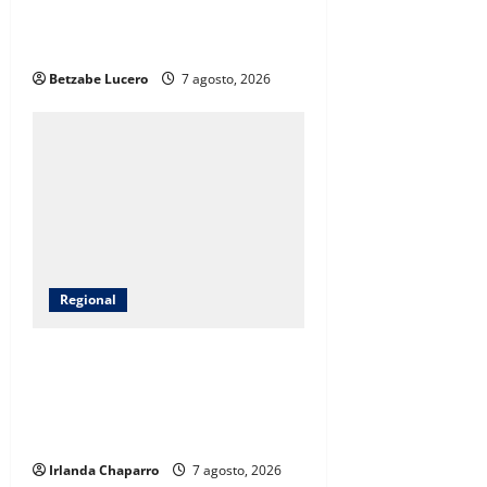
la CDP y atiende inquietudes de
comerciantes
Betzabe Lucero
7 agosto, 2026
Regional
AEI capacita a padres de familia
en Nuevo Casas Grandes para
prevenir delitos ante el regreso a
clases
Irlanda Chaparro
7 agosto, 2026