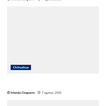
Chihuahua
Cruz Roja Chihuahua responde a críticas en redes y
aclara cuestionamientos sobre su operación
Irlanda Chaparro
7 agosto, 2026