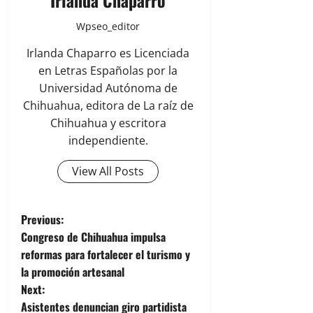
Irlanda Chaparro
Wpseo_editor
Irlanda Chaparro es Licenciada
en Letras Españolas por la
Universidad Autónoma de
Chihuahua, editora de La raíz de
Chihuahua y escritora
independiente.
View All Posts
P
Previous:
Congreso de Chihuahua impulsa
o
reformas para fortalecer el turismo y
la promoción artesanal
s
Next:
t
Asistentes denuncian giro partidista