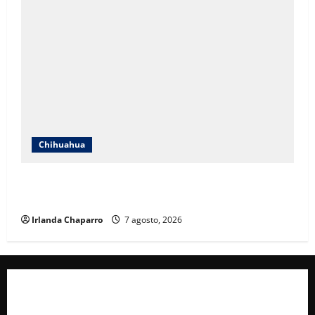
Chihuahua
Cruz Roja Chihuahua reporta más de 61 mil
servicios de ambulancia durante 2025
Irlanda Chaparro
7 agosto, 2026