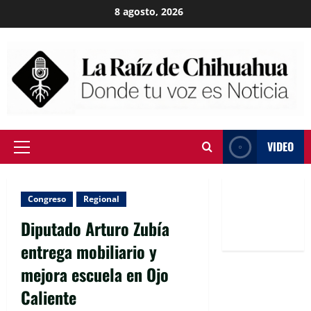
Skip
8 agosto, 2026
to
content
VIDEO
Primary
Menu
Congreso
Regional
Diputado Arturo Zubía
entrega mobiliario y
mejora escuela en Ojo
Caliente