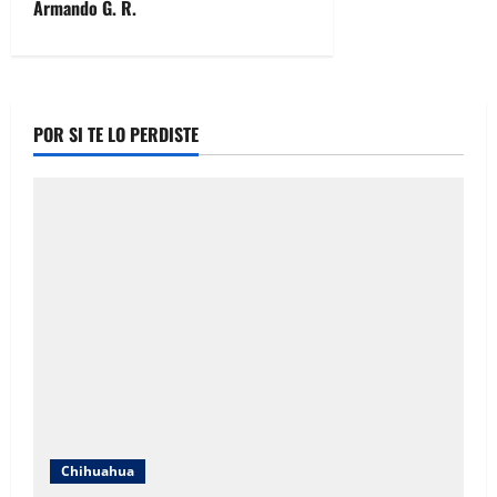
Armando G. R.
s
t
n
POR SI TE LO PERDISTE
a
v
i
g
a
t
i
Chihuahua
o