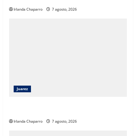
sociales
Irlanda Chaparro
7 agosto, 2026
Juarez
Héctor Ortiz reconoce legado de Rubí Enríquez al
frente del DIF Municipal de Juárez
Irlanda Chaparro
7 agosto, 2026