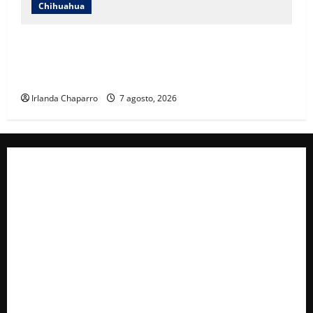
Chihuahua
Andrea Chávez acusa uso indebido de recursos en
publicidad oficial y anuncia denuncia por presunta
corrupción
Irlanda Chaparro
7 agosto, 2026