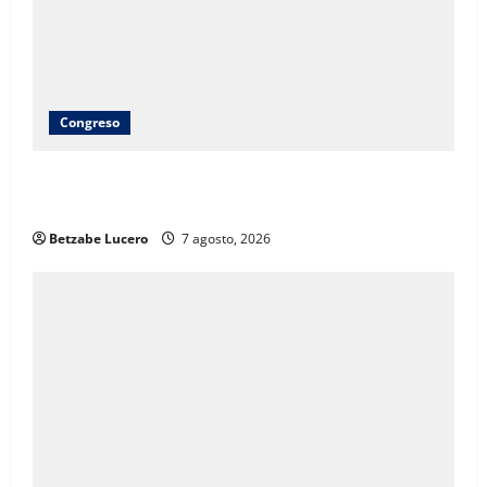
Congreso
Brenda Ríos recorre tianguis de la CDP y atiende
inquietudes de comerciantes
Betzabe Lucero
7 agosto, 2026