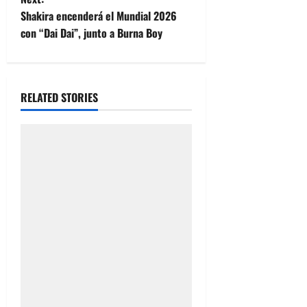
t
Shakira encenderá el Mundial 2026
con “Dai Dai”, junto a Burna Boy
n
a
RELATED STORIES
v
i
g
a
t
i
o