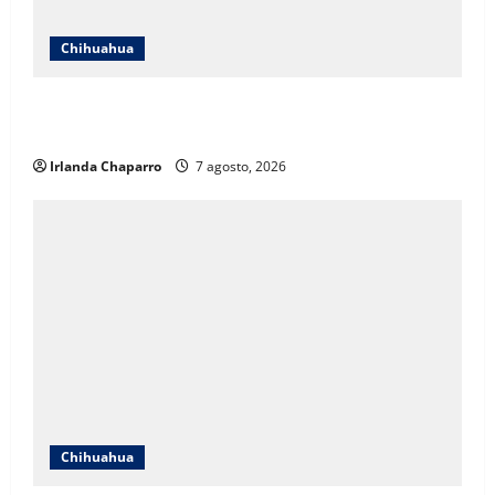
Chihuahua
Cruz Roja Chihuahua responde a críticas en redes y
aclara cuestionamientos sobre su operación
Irlanda Chaparro
7 agosto, 2026
Chihuahua