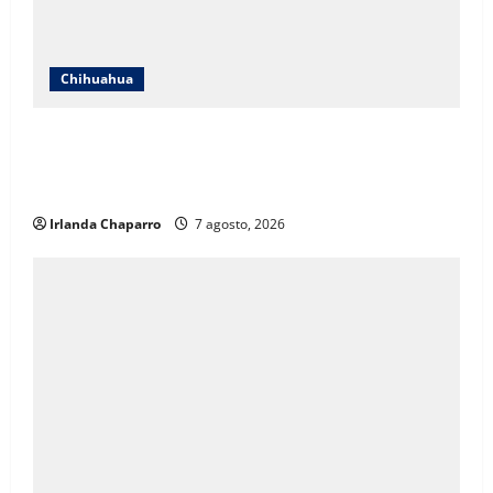
Chihuahua
ICHIFE enfocará obras en Ciudad Juárez ante
crecimiento poblacional y falta de espacios
educativos
Irlanda Chaparro
7 agosto, 2026