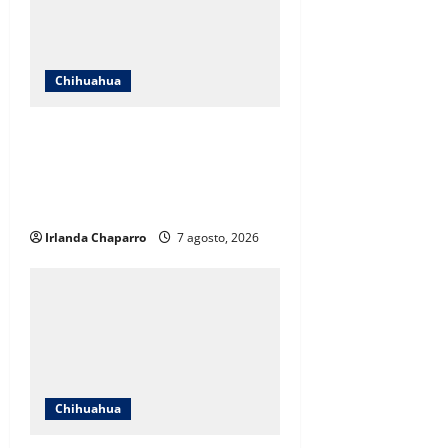
Chihuahua
Cruz Roja Chihuahua responde a
críticas en redes y aclara
cuestionamientos sobre su
operación
Irlanda Chaparro
7 agosto, 2026
Chihuahua