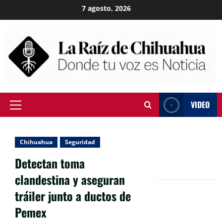
Skip
7 agosto, 2026
to
content
VIDEO
Primary
Menu
Chihuahua
Seguridad
Detectan toma
clandestina y aseguran
tráiler junto a ductos de
Pemex