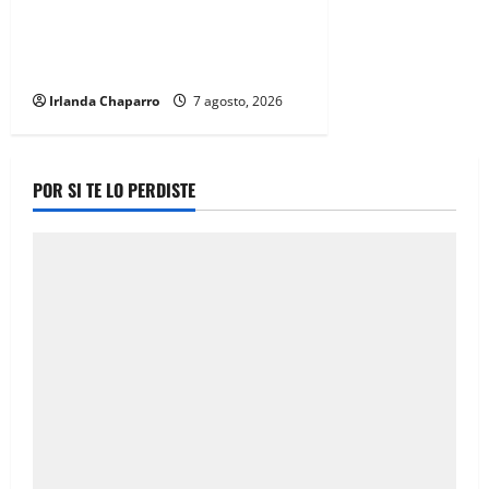
Cruz Roja Chihuahua reporta más
de 61 mil servicios de ambulancia
durante 2025
Irlanda Chaparro
7 agosto, 2026
POR SI TE LO PERDISTE