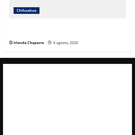
Chihuahua
SSPE refuerza vigilancia terrestre y aérea en la zona
serrana del sur de Chihuahua
Irlanda Chaparro
6 agosto, 2026