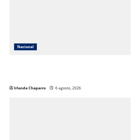
Nacional
Extorsión a productores de aguacate y limón habría
generado miles de millones de pesos a célula ligada
al asesinato de Carlos Manzo
Irlanda Chaparro
6 agosto, 2026