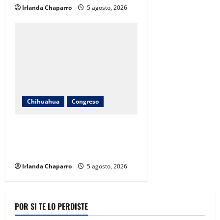
Irlanda Chaparro
5 agosto, 2026
Chihuahua
Congreso
Carlos Olson recorre colonias de
Chihuahua para recoger
propuestas de las familias
Irlanda Chaparro
5 agosto, 2026
POR SI TE LO PERDISTE