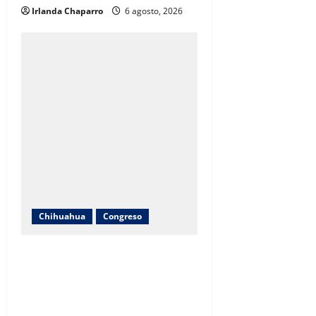
Irlanda Chaparro
6 agosto, 2026
Chihuahua
Congreso
Cuauhtémoc Estrada evita
pronunciarse sobre denuncia
contra jueza; “desconozco el
tema”