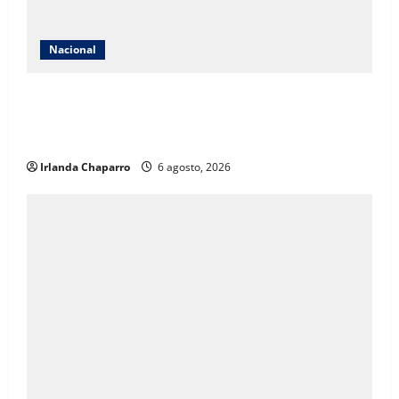
Nacional
México solicita reunión con Estados Unidos tras
suspensión de importaciones de aguacate de
Michoacán
Irlanda Chaparro
6 agosto, 2026