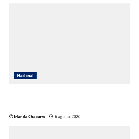
Nacional
Detienen a exgobernador Ángel Aguirre por presunta
participación en ocultamiento de evidencias del caso
Ayotzinapa
Irlanda Chaparro
6 agosto, 2026