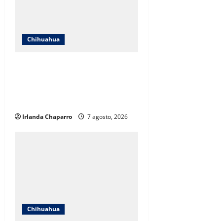
Chihuahua
ICHIFE enfocará obras en Ciudad
Juárez ante crecimiento
poblacional y falta de espacios
educativos
Irlanda Chaparro
7 agosto, 2026
Chihuahua