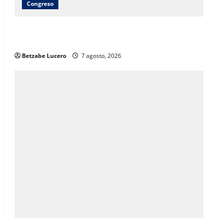
Congreso
Brenda Ríos recorre tianguis de la CDP y atiende
inquietudes de comerciantes
Betzabe Lucero
7 agosto, 2026