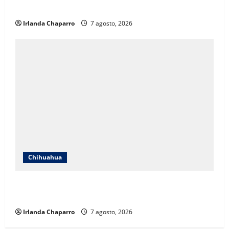
aclara cuestionamientos sobre su operación
Irlanda Chaparro
7 agosto, 2026
Chihuahua
Cruz Roja Chihuahua reporta más de 61 mil
servicios de ambulancia durante 2025
Irlanda Chaparro
7 agosto, 2026