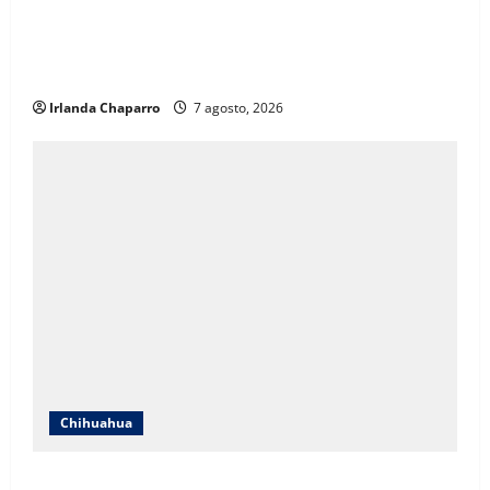
ICHIFE enfocará obras en Ciudad Juárez ante
crecimiento poblacional y falta de espacios
educativos
Irlanda Chaparro
7 agosto, 2026
Chihuahua
Cruz Roja Chihuahua responde a críticas en redes y