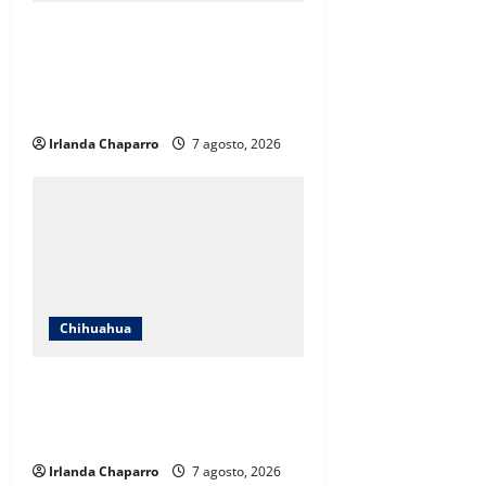
Cruz Roja Chihuahua responde a
críticas en redes y aclara
cuestionamientos sobre su
operación
Irlanda Chaparro
7 agosto, 2026
Chihuahua
Cruz Roja Chihuahua reporta más
de 61 mil servicios de ambulancia
durante 2025
Irlanda Chaparro
7 agosto, 2026