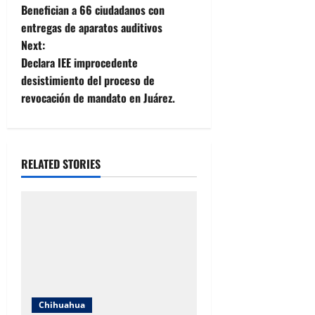
Benefician a 66 ciudadanos con
o
entregas de aparatos auditivos
Next:
s
Declara IEE improcedente
t
desistimiento del proceso de
revocación de mandato en Juárez.
n
a
RELATED STORIES
v
i
g
a
t
Chihuahua