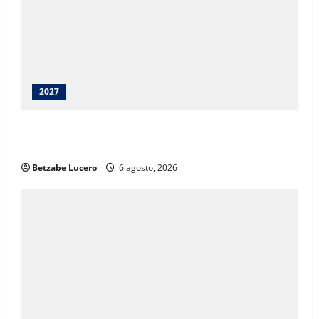
2027
Juárez debe recibir lo que merece: Cruz Pérez
Cuéllar
Betzabe Lucero
6 agosto, 2026