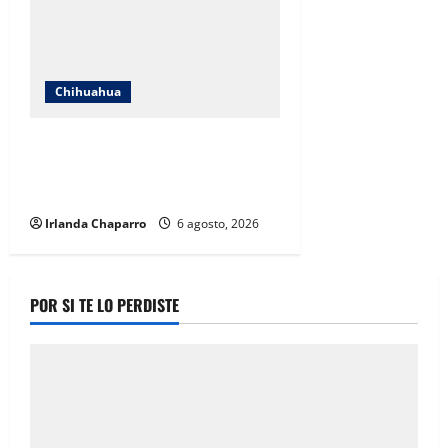
Chihuahua
Estrenan paso superior de Fuerza
Aérea entre cuestionamientos por
prioridades de obra
Irlanda Chaparro
6 agosto, 2026
POR SI TE LO PERDISTE