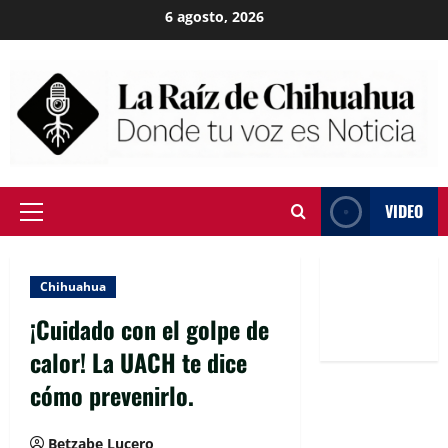
Skip
6 agosto, 2026
to
content
VIDEO
Primary
Menu
Chihuahua
¡Cuidado con el golpe de
calor! La UACH te dice
cómo prevenirlo.
Betzabe Lucero