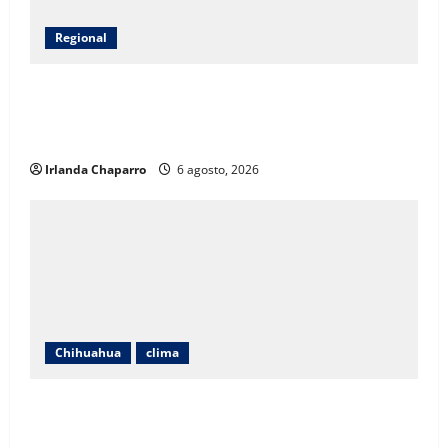
Regional
CEAVE fortalece acompañamiento psicosocial a
familias de personas desaparecidas en Guadalupe y
Calvo
Irlanda Chaparro
6 agosto, 2026
Chihuahua
clima
Protección Civil alerta por lluvias intensas,
tormentas eléctricas y calor de hasta 40 grados en