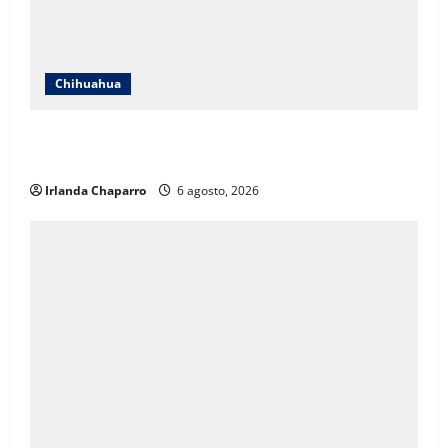
Chihuahua
SSPE localiza y clausura toma clandestina de
hidrocarburos en el municipio de Chihuahua
Irlanda Chaparro
6 agosto, 2026