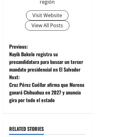
región
Visit Website
View All Posts
P
Previous:
Nayib Bukele registra su
o
precandidatura para buscar un tercer
mandato presidencial en El Salvador
s
Next:
t
Cruz Pérez Cuéllar afirma que Morena
ganará Chihuahua en 2027 y anuncia
n
gira por todo el estado
a
v
RELATED STORIES