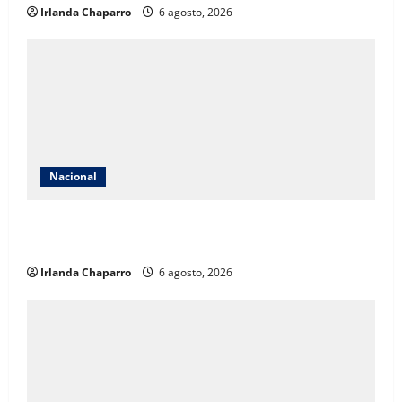
Irlanda Chaparro
6 agosto, 2026
Nacional
Descartan riesgos ambientales por perforaciones
exploratorias para buscar agua salada
Irlanda Chaparro
6 agosto, 2026