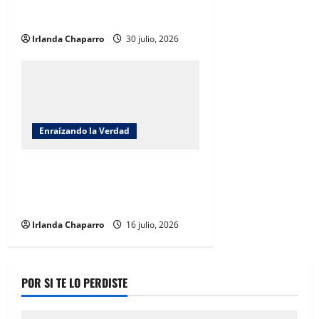
Barrenador somos la Barrera por
Benjamín Carrera
Irlanda Chaparro
30 julio, 2026
Enraízando la Verdad
Enraizando la verdad; Soberanía
Hídrica: Una agenda compartida
por Benjamín Carrera
Irlanda Chaparro
16 julio, 2026
POR SI TE LO PERDISTE