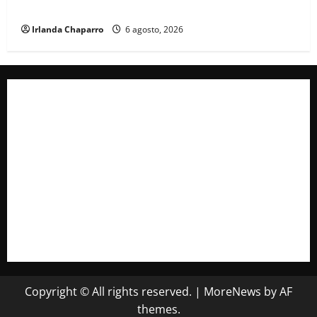
vientos y lluvias para este jueves en Chihuahua
Irlanda Chaparro
6 agosto, 2026
Copyright © All rights reserved.
|
MoreNews
by AF
themes.