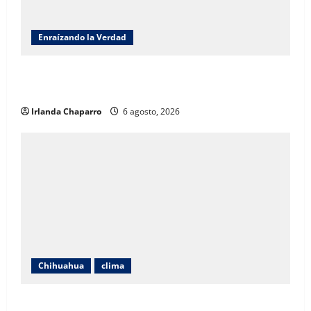
Enraízando la Verdad
Enraizando la verdad: Jornada Nacional de
Reforestación 2026 por Benjamín Carrera
Irlanda Chaparro
6 agosto, 2026
Chihuahua
clima
Pronostican calor de hasta 40 grados, fuertes