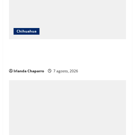
Chihuahua
ICHIFE enfocará obras en Ciudad Juárez ante
crecimiento poblacional y falta de espacios
educativos
Irlanda Chaparro
7 agosto, 2026