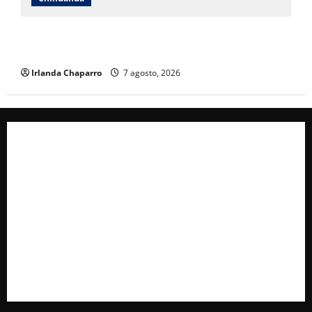
Cruz Roja Chihuahua reporta más de 61 mil
servicios de ambulancia durante 2025
Irlanda Chaparro
7 agosto, 2026