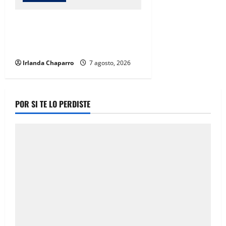
Cruz Roja Chihuahua reporta más
de 61 mil servicios de ambulancia
durante 2025
Irlanda Chaparro
7 agosto, 2026
POR SI TE LO PERDISTE