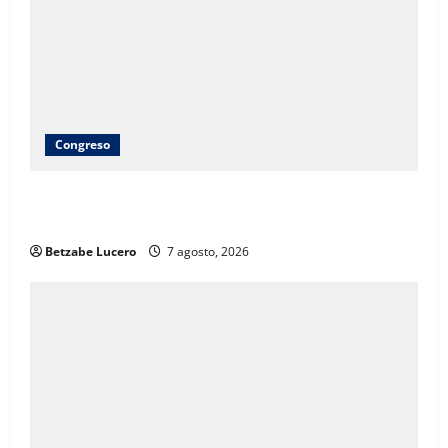
Congreso
Brenda Ríos recorre tianguis de la CDP y atiende
inquietudes de comerciantes
Betzabe Lucero
7 agosto, 2026