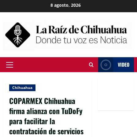
Skip
8 agosto, 2026
to
content
VIDEO
Primary
Menu
Chihuahua
COPARMEX Chihuahua
firma alianza con TuDoFy
para facilitar la
contratación de servicios