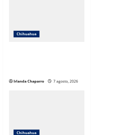
Chihuahua
Cruz Roja Chihuahua responde a
críticas en redes y aclara
cuestionamientos sobre su
operación
Irlanda Chaparro
7 agosto, 2026
Chihuahua