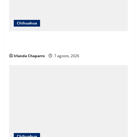
Chihuahua
Cruz Roja Chihuahua responde a críticas en redes y
aclara cuestionamientos sobre su operación
Irlanda Chaparro
7 agosto, 2026
Chihuahua