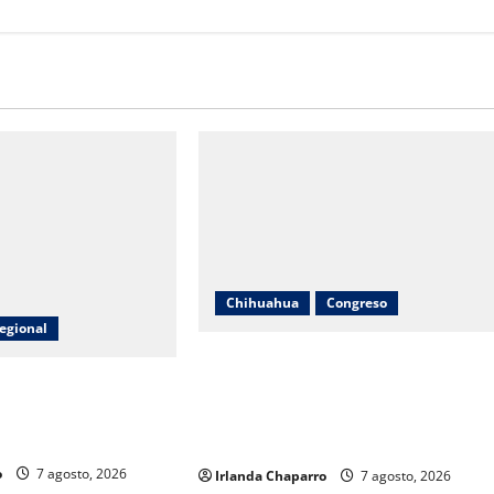
Chihuahua
Congreso
egional
Diputadas Joss Vega y Nancy Frías
lcanza 380 toneladas
dan seguimiento al programa Juntos
egados a productores
Construimos para fortalecer
iménez
escuelas en Chihuahua
o
7 agosto, 2026
Irlanda Chaparro
7 agosto, 2026