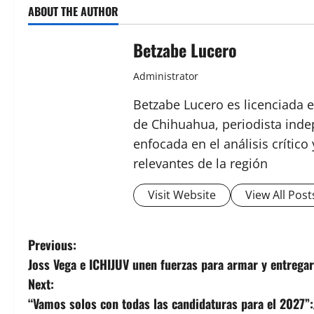
ABOUT THE AUTHOR
Betzabe Lucero
Administrator
Betzabe Lucero es licenciada e
de Chihuahua, periodista indep
enfocada en el análisis crític
relevantes de la región
Visit Website
View All Post
P
Previous:
Joss Vega e ICHIJUV unen fuerzas para armar y entregar
o
Next:
s
“Vamos solos con todas las candidaturas para el 2027”: