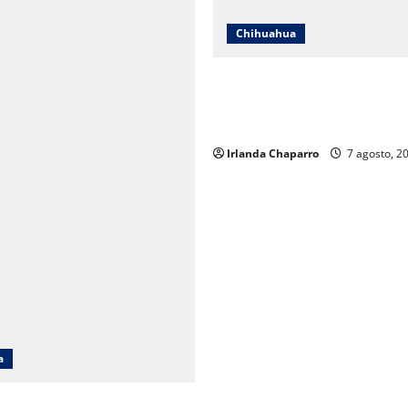
Chihuahua
Cruz Roja Chihuahua responde
en redes y aclara cuestionam
sobre su operación
Irlanda Chaparro
7 agosto, 2
a
cará obras en Ciudad Juárez