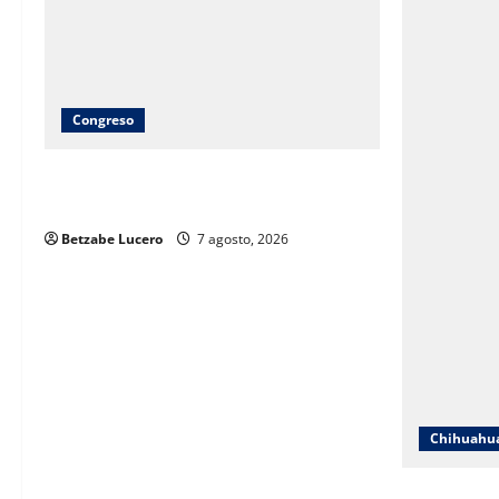
Congreso
Brenda Ríos recorre tianguis de la CDP
y atiende inquietudes de comerciantes
Betzabe Lucero
7 agosto, 2026
Chihuahu
ICHIFE enfo