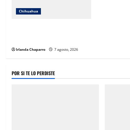
Chihuahua
ICHIFE enfocará obras en Ciudad
Juárez ante crecimiento poblacional
y falta de espacios educativos
Irlanda Chaparro
7 agosto, 2026
POR SI TE LO PERDISTE