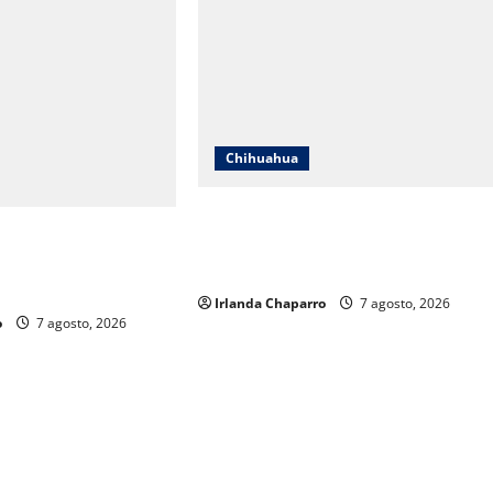
Chihuahua
Cruz Roja Chihuahua reporta más d
uahua responde a
61 mil servicios de ambulancia
s y aclara
durante 2025
os sobre su operación
Irlanda Chaparro
7 agosto, 2026
o
7 agosto, 2026