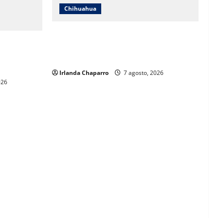
Chihuahua
Cruz Roja Chihuahua reporta más de 61
 a críticas
mil servicios de ambulancia durante
ientos
2025
Irlanda Chaparro
7 agosto, 2026
026