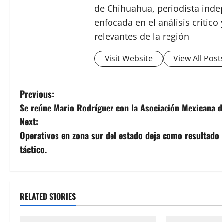
de Chihuahua, periodista indep
enfocada en el análisis crític
relevantes de la región
Visit Website
View All Post
P
Previous:
Se reúne Mario Rodríguez con la Asociación Mexicana d
o
Next:
s
Operativos en zona sur del estado deja como resultado
táctico.
t
n
a
RELATED STORIES
v