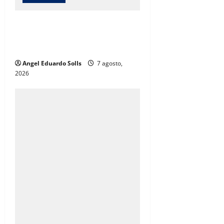
o
Afirma Angélica Mendoza que el
n
DIF de Juárez evolucionó hacia un
modelo de desarrollo humano
Angel Eduardo SolIs
7 agosto,
2026