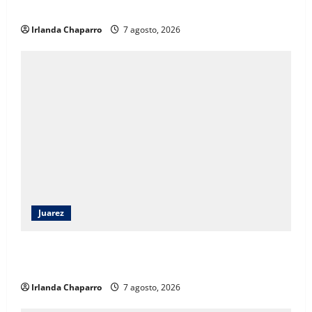
sociales
Irlanda Chaparro
7 agosto, 2026
Juarez
Héctor Ortiz reconoce legado de Rubí Enríquez al
frente del DIF Municipal de Juárez
Irlanda Chaparro
7 agosto, 2026