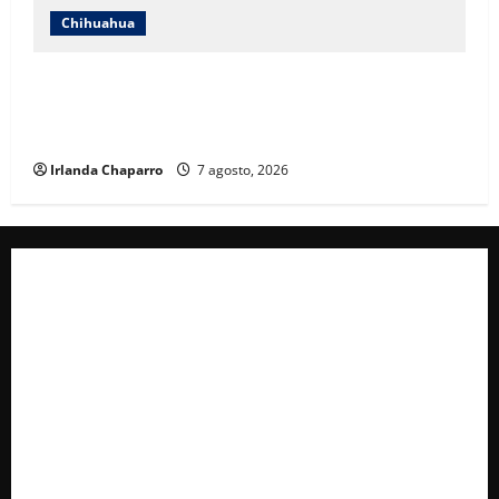
Chihuahua
Andrea Chávez acusa uso indebido de recursos en
publicidad oficial y anuncia denuncia por presunta
corrupción
Irlanda Chaparro
7 agosto, 2026