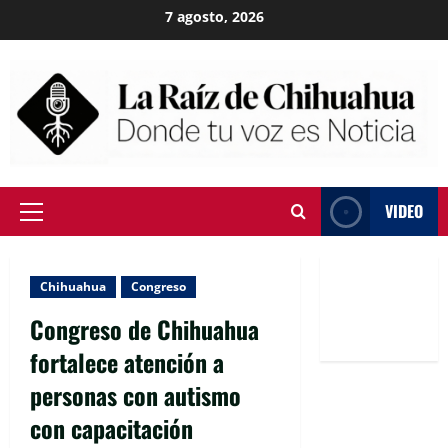
Skip
7 agosto, 2026
to
content
VIDEO
Primary
Menu
Chihuahua
Congreso
Congreso de Chihuahua
fortalece atención a
personas con autismo
con capacitación