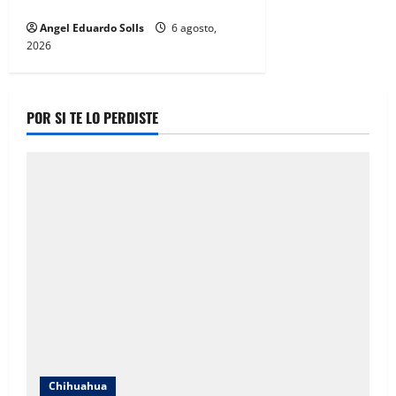
quinto informe del DIF en Juárez
Angel Eduardo SolIs
6 agosto,
2026
POR SI TE LO PERDISTE
Chihuahua