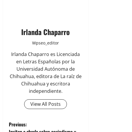
Irlanda Chaparro
Wpseo_editor
Irlanda Chaparro es Licenciada
en Letras Españolas por la
Universidad Autónoma de
Chihuahua, editora de La raíz de
Chihuahua y escritora
independiente.
View All Posts
P
Previous:
Invitan a charla sobre periodismo y