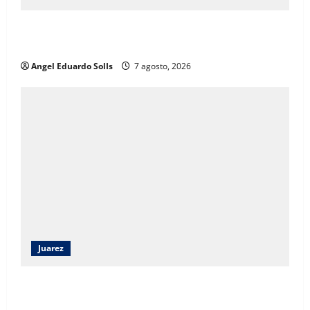
Afirma Angélica Mendoza que el DIF de Juárez
evolucionó hacia un modelo de desarrollo humano
Angel Eduardo SolIs
7 agosto, 2026
Juarez
Angélica Mendoza Beltrán asumirá la presidencia del
DIF Municipal con continuidad a los programas