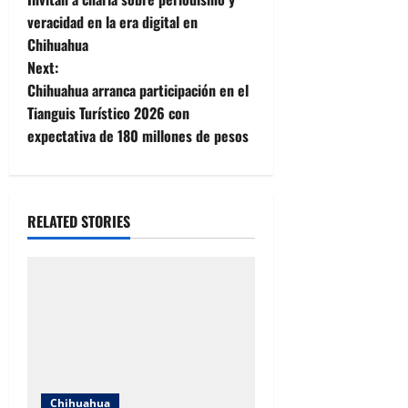
o
veracidad en la era digital en
Chihuahua
s
Next:
t
Chihuahua arranca participación en el
Tianguis Turístico 2026 con
n
expectativa de 180 millones de pesos
a
v
RELATED STORIES
i
g
a
t
i
Chihuahua