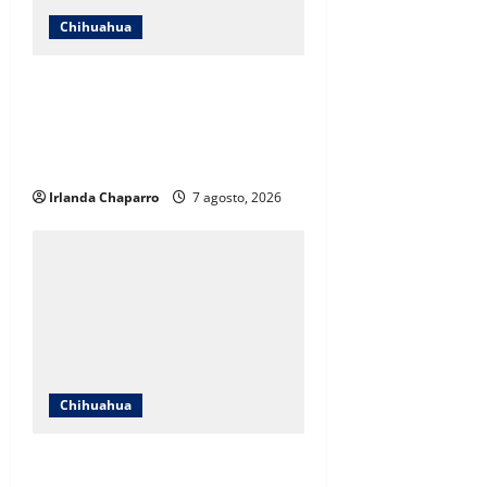
Chihuahua
Andrea Chávez acusa uso
indebido de recursos en
publicidad oficial y anuncia
denuncia por presunta corrupción
Irlanda Chaparro
7 agosto, 2026
Chihuahua
Encabeza Rubí Enríquez emotivo