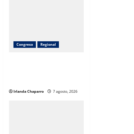
Congreso
Regional
Arturo Zubía alcanza 380
toneladas de apoyos entregados a
productores del campo en
Jiménez
Irlanda Chaparro
7 agosto, 2026