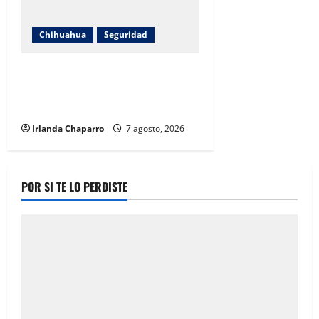
Chihuahua
Seguridad
Localizan a hombre sin vida con
impacto de arma de fuego en la
colonia Los Llanos
Irlanda Chaparro
7 agosto, 2026
POR SI TE LO PERDISTE