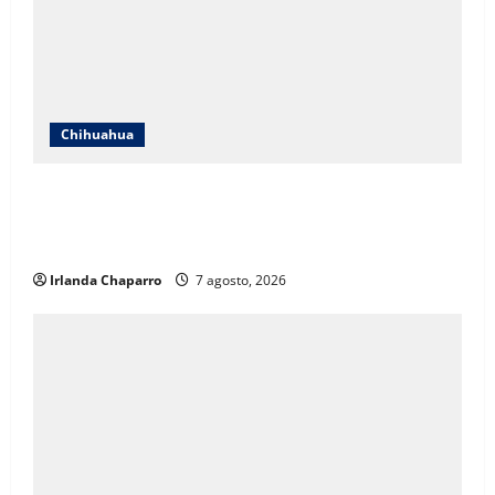
Chihuahua
ICHIFE enfocará obras en Ciudad Juárez ante
crecimiento poblacional y falta de espacios
educativos
Irlanda Chaparro
7 agosto, 2026