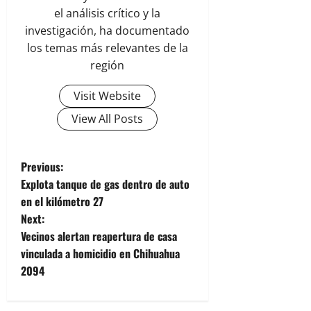
el análisis crítico y la
investigación, ha documentado
los temas más relevantes de la
región
Visit Website
View All Posts
P
Previous:
Explota tanque de gas dentro de auto
o
en el kilómetro 27
Next:
s
Vecinos alertan reapertura de casa
t
vinculada a homicidio en Chihuahua
2094
n