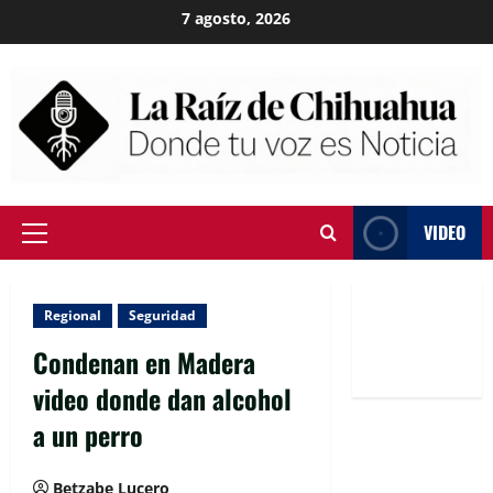
Skip
7 agosto, 2026
to
content
VIDEO
Primary
Menu
Regional
Seguridad
Condenan en Madera
video donde dan alcohol
a un perro
Betzabe Lucero