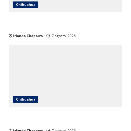
Chihuahua
Cruz Roja Chihuahua reporta más de 61 mil
servicios de ambulancia durante 2025
Irlanda Chaparro
7 agosto, 2026
Chihuahua
Daniela Álvarez desata nuevamente confrontación
con Morena; Contestó a la solicitud de Morena al INE
Irlanda Chaparro
7 agosto, 2026