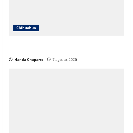
Chihuahua
Cruz Roja Chihuahua responde a críticas en redes y
aclara cuestionamientos sobre su operación
Irlanda Chaparro
7 agosto, 2026