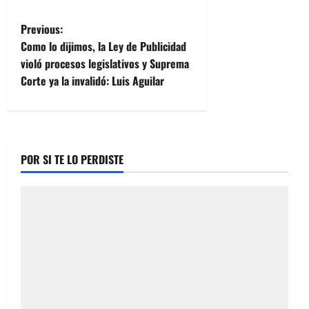
P
Previous:
Como lo dijimos, la Ley de Publicidad
o
violó procesos legislativos y Suprema
Corte ya la invalidó: Luis Aguilar
s
t
n
POR SI TE LO PERDISTE
a
v
i
g
a