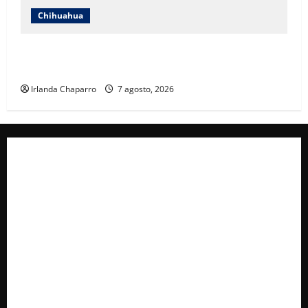
Chihuahua
Cruz Roja Chihuahua reporta más de 61 mil
servicios de ambulancia durante 2025
Irlanda Chaparro
7 agosto, 2026