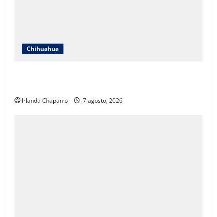
Chihuahua
Cruz Roja Chihuahua responde a críticas en redes y
aclara cuestionamientos sobre su operación
Irlanda Chaparro
7 agosto, 2026