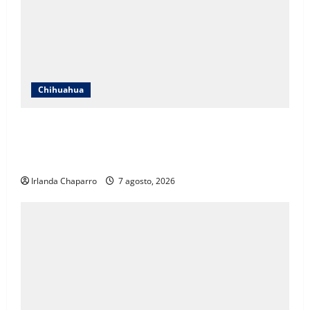
Chihuahua
ICHIFE enfocará obras en Ciudad Juárez ante
crecimiento poblacional y falta de espacios
educativos
Irlanda Chaparro
7 agosto, 2026