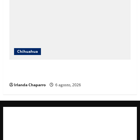
Chihuahua
SSPE refuerza vigilancia terrestre y aérea en la zona
serrana del sur de Chihuahua
Irlanda Chaparro
6 agosto, 2026