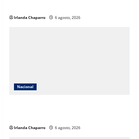
participación en ocultamiento de evidencias del caso
Ayotzinapa
Irlanda Chaparro
6 agosto, 2026
Nacional
Extorsión a productores de aguacate y limón habría
generado miles de millones de pesos a célula ligada
al asesinato de Carlos Manzo
Irlanda Chaparro
6 agosto, 2026