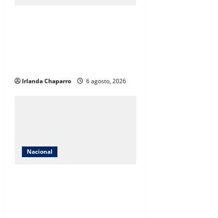
Extorsión a productores de
aguacate y limón habría generado
miles de millones de pesos a
célula ligada al asesinato de
Carlos Manzo
Irlanda Chaparro
6 agosto, 2026
Nacional
México solicita reunión con
Estados Unidos tras suspensión
de importaciones de aguacate de
Michoacán