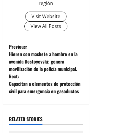
región
Visit Website
View All Posts
P
Previous:
Hieren con machete a hombre en la
o
avenida Dostoyevski; genera
movilización de la policía municipal.
s
Next:
t
Capacitan a elementos de protección
civil para emergencia en gasoductos
n
a
RELATED STORIES
v