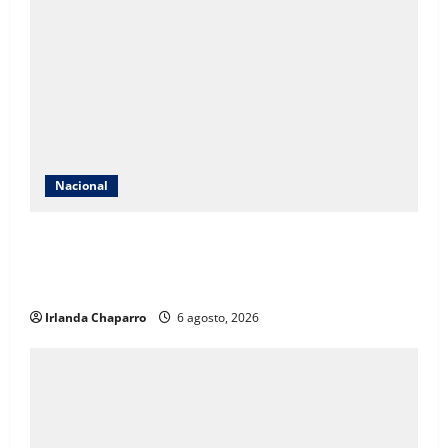
Nacional
México solicita reunión con Estados Unidos tras
suspensión de importaciones de aguacate de
Michoacán
Irlanda Chaparro
6 agosto, 2026